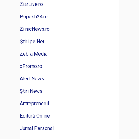
ZiarLive.ro
Popești24.ro
ZilnicNews.ro
Știri pe Net
Zebra Media
xPromo.ro
Alert News
Știri News
Antreprenorul
Editură Online
Jurnal Personal