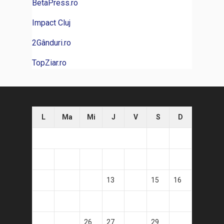
BetaPress.ro
Impact Cluj
2Gânduri.ro
TopZiar.ro
L
Ma
Mi
J
V
S
D
1
2
3
4
5
6
7
8
9
10
11
12
13
14
15
16
17
18
19
20
21
22
23
24
25
26
27
28
29
30