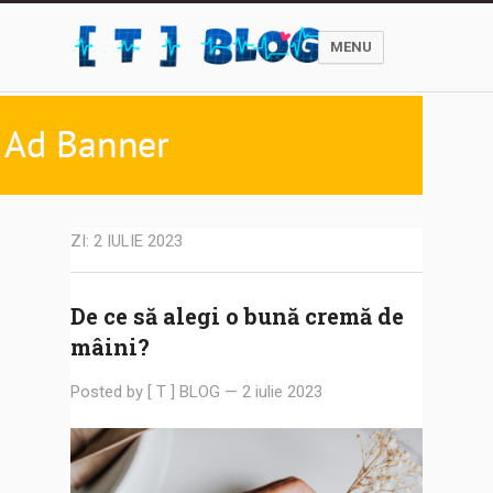
MENU
ZI:
2 IULIE 2023
De ce să alegi o bună cremă de
mâini?
Posted by
[ T ] BLOG
—
2 iulie 2023