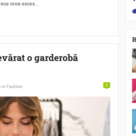
arece orice exces…
R
vărat o garderobă
0
6
in
Fashion