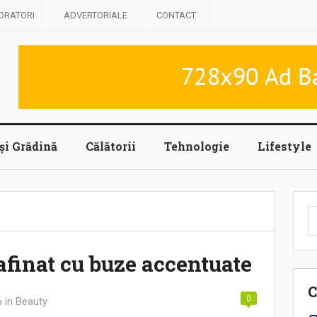
ORATORI
ADVERTORIALE
CONTACT
și Grădină
Călătorii
Tehnologie
Lifestyle
C
d
afinat cu buze accentuate
C
0
6
in
Beauty