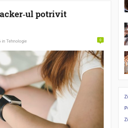
acker‑ul potrivit
0
6
in
Tehnologie
Z
P
Z