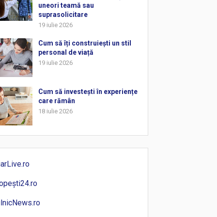
uneori teamă sau
suprasolicitare
19 iulie 2026
Cum să îți construiești un stil
personal de viață
19 iulie 2026
Cum să investești în experiențe
care rămân
18 iulie 2026
iarLive.ro
opești24.ro
ilnicNews.ro