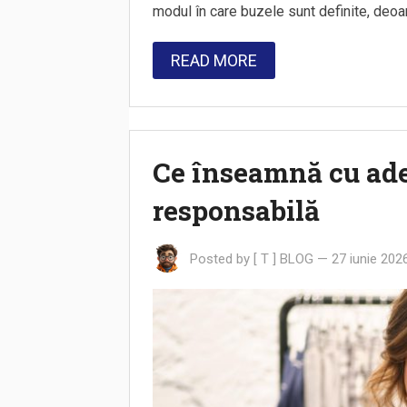
modul în care buzele sunt definite, deo
READ MORE
Ce înseamnă cu ade
responsabilă
Posted by
[ T ] BLOG
—
27 iunie 202