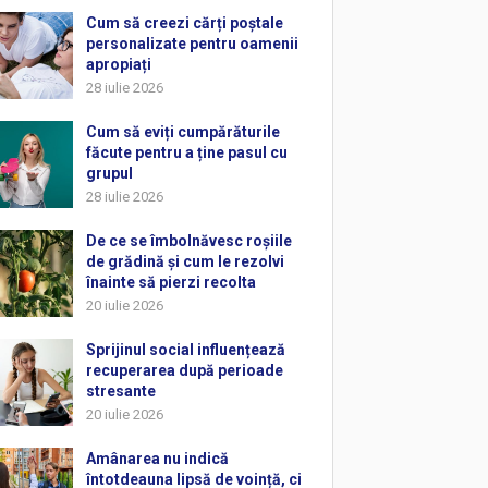
Cum să creezi cărți poștale
personalizate pentru oamenii
apropiați
28 iulie 2026
Cum să eviți cumpărăturile
făcute pentru a ține pasul cu
grupul
28 iulie 2026
De ce se îmbolnăvesc roșiile
de grădină și cum le rezolvi
înainte să pierzi recolta
20 iulie 2026
Sprijinul social influențează
recuperarea după perioade
stresante
20 iulie 2026
Amânarea nu indică
întotdeauna lipsă de voință, ci