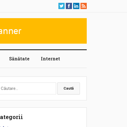
Sănătate
Internet
aută
upă:
ategorii