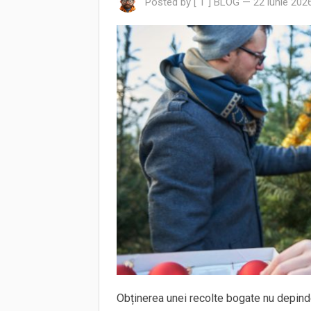
Posted by
[ T ] BLOG
—
22 iunie 202
Obținerea unei recolte bogate nu depinde