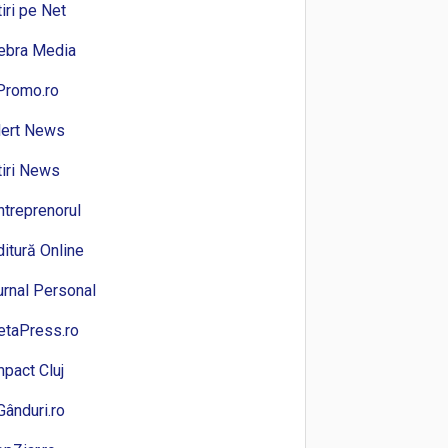
tiri pe Net
ebra Media
Promo.ro
lert News
tiri News
ntreprenorul
ditură Online
urnal Personal
etaPress.ro
mpact Cluj
Gânduri.ro