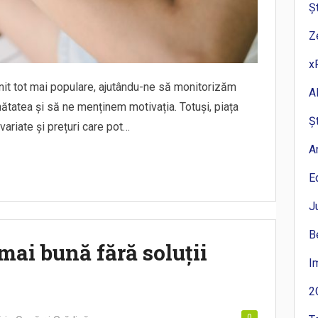
Ș
Z
x
venit tot mai populare, ajutându-ne să monitorizăm
A
nătatea și să ne menținem motivația. Totuși, piața
Ș
variate și prețuri care pot…
A
E
J
B
mai bună fără soluții
I
2
0