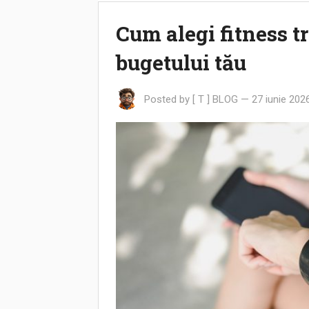
Cum alegi fitness tr
bugetului tău
Posted by
[ T ] BLOG
—
27 iunie 202