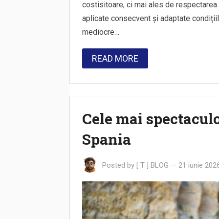
costisitoare, ci mai ales de respectarea u
aplicate consecvent și adaptate condițiil
mediocre…
READ MORE
Cele mai spectaculo
Spania
Posted by
[ T ] BLOG
—
21 iunie 202