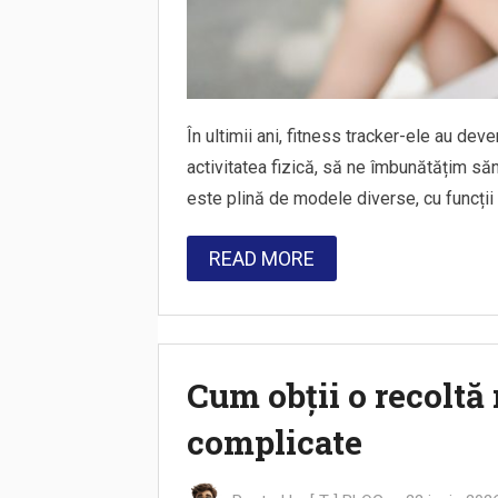
În ultimii ani, fitness tracker-ele au de
activitatea fizică, să ne îmbunătățim să
este plină de modele diverse, cu funcții 
READ MORE
Cum obții o recoltă 
complicate