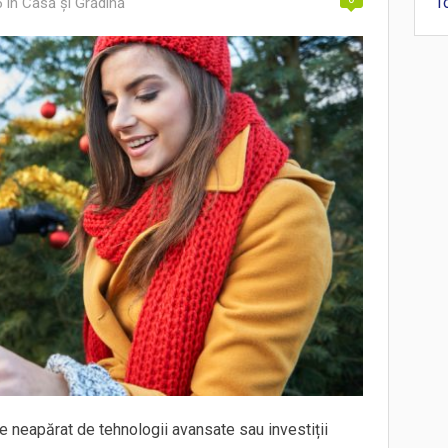
T
6
in
Casă și Grădină
 neapărat de tehnologii avansate sau investiții