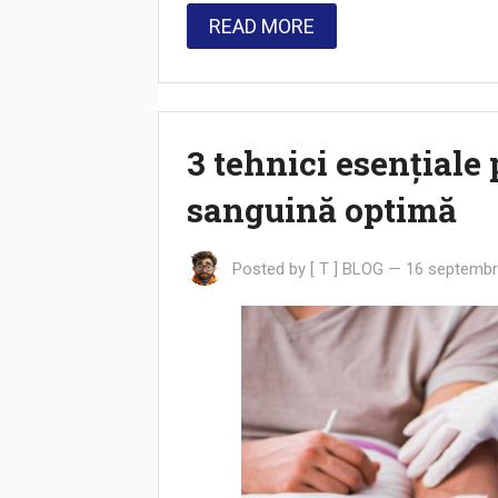
READ MORE
3 tehnici esențiale 
sanguină optimă
Posted by
[ T ] BLOG
—
16 septembr