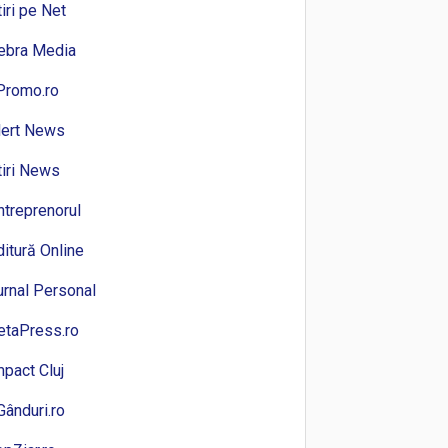
tiri pe Net
ebra Media
Promo.ro
lert News
tiri News
ntreprenorul
ditură Online
urnal Personal
etaPress.ro
mpact Cluj
Gânduri.ro