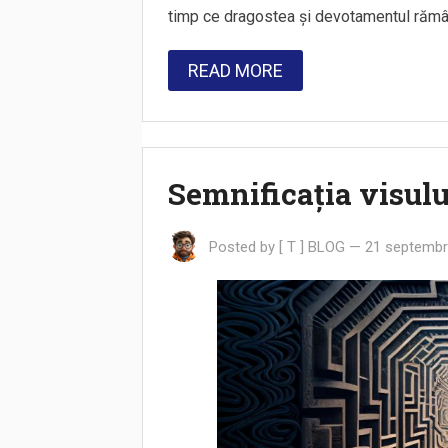
timp ce dragostea și devotamentul rămâ
READ MORE
Semnificația visului
Posted by
[ T ] BLOG
—
21 septembr