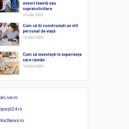
uneori teamă sau
suprasolicitare
19 iulie 2026
Cum să îți construiești un stil
personal de viață
19 iulie 2026
Cum să investești în experiențe
care rămân
18 iulie 2026
iarLive.ro
opești24.ro
ilnicNews.ro