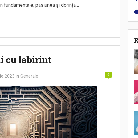
n fundamentale, pasiunea și dorința…
R
 cu labirint
0
ie 2023
in
Generale