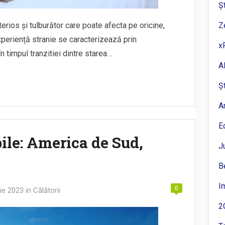
Ș
ios și tulburător care poate afecta pe oricine,
Z
periență stranie se caracterizează prin
x
n timpul tranzitiei dintre starea…
A
Ș
A
E
ile: America de Sud,
J
B
I
0
ie 2023
in
Călătorii
2