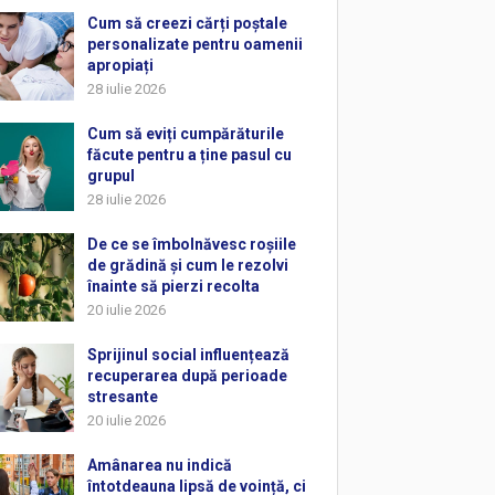
Cum să creezi cărți poștale
personalizate pentru oamenii
apropiați
28 iulie 2026
Cum să eviți cumpărăturile
făcute pentru a ține pasul cu
grupul
28 iulie 2026
De ce se îmbolnăvesc roșiile
de grădină și cum le rezolvi
înainte să pierzi recolta
20 iulie 2026
Sprijinul social influențează
recuperarea după perioade
stresante
20 iulie 2026
Amânarea nu indică
întotdeauna lipsă de voință, ci