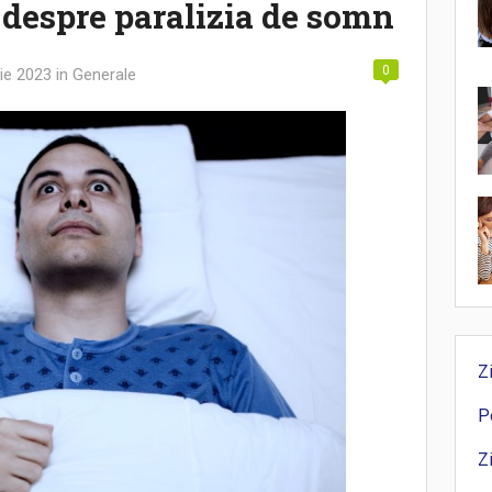
 despre paralizia de somn
0
ie 2023
in
Generale
Z
P
Z