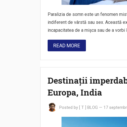
Paralizia de somn este un fenomen mister
indiferent de vârstă sau sex. Această ex
incapacitatea de a mișca sau de a vorbi î
READ MORE
Destinații imperdab
Europa, India
Posted by
[ T ] BLOG
—
17 septembr