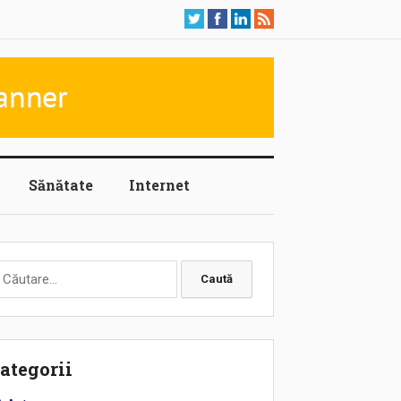
Sănătate
Internet
aută
upă:
ategorii