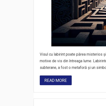
Visul cu labirint poate părea misterios și
motive de vis din întreaga lume. Labirintul
subterane, a fost o metaforă și un simbo
READ MORE