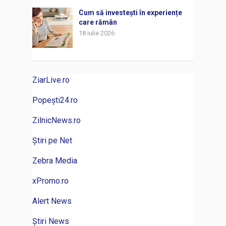
Cum să investești în experiențe
care rămân
18 iulie 2026
ZiarLive.ro
Popești24.ro
ZilnicNews.ro
Știri pe Net
Zebra Media
xPromo.ro
Alert News
Știri News