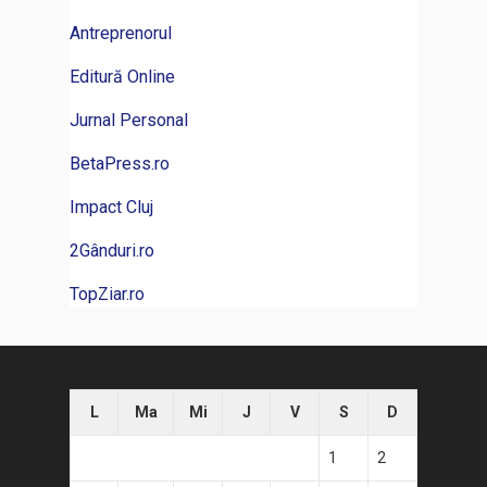
Antreprenorul
Editură Online
Jurnal Personal
BetaPress.ro
Impact Cluj
2Gânduri.ro
TopZiar.ro
L
Ma
Mi
J
V
S
D
1
2