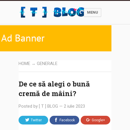
MENU
HOME
→
GENERALE
De ce să alegi o bună
cremă de mâini?
Posted by
[ T ] BLOG
—
2 iulie 2023
Twitter
Facebook
Google+