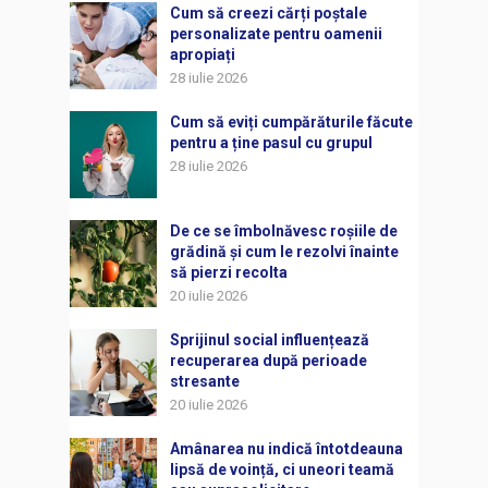
Cum să creezi cărți poștale
personalizate pentru oamenii
apropiați
28 iulie 2026
Cum să eviți cumpărăturile făcute
pentru a ține pasul cu grupul
28 iulie 2026
De ce se îmbolnăvesc roșiile de
grădină și cum le rezolvi înainte
să pierzi recolta
20 iulie 2026
Sprijinul social influențează
recuperarea după perioade
stresante
20 iulie 2026
Amânarea nu indică întotdeauna
lipsă de voință, ci uneori teamă