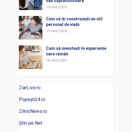
sau suprasolicitare
19 iulie 2026
Cum să îți construiești un stil
personal de viață
19 iulie 2026
Cum să investești în experiențe
care rămân
18 iulie 2026
ZiarLive.ro
Popești24.ro
ZilnicNews.ro
Știri pe Net