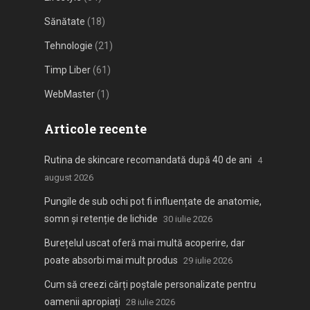
Sănătate
(18)
Tehnologie
(21)
Timp Liber
(61)
WebMaster
(1)
Articole recente
Rutina de skincare recomandată după 40 de ani
4
august 2026
Pungile de sub ochi pot fi influențate de anatomie,
somn și retenție de lichide
30 iulie 2026
Burețelul uscat oferă mai multă acoperire, dar
poate absorbi mai mult produs
29 iulie 2026
Cum să creezi cărți poștale personalizate pentru
oamenii apropiați
28 iulie 2026