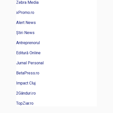
Zebra Media
xPromo.ro
Alert News
Știri News
Antreprenorul
Editură Online
Jurnal Personal
BetaPress.ro
Impact Cluj
2Gânduri.ro
TopZiar.ro