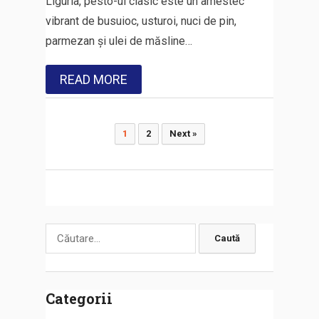
Liguria, pesto-ul clasic este un amestec
vibrant de busuioc, usturoi, nuci de pin,
parmezan și ulei de măsline…
READ MORE
Paginație
1
2
Next »
articole
Caută
după:
Categorii