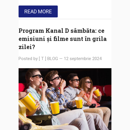
READ MORE
Program Kanal D sâmbăta: ce
emisiuni și filme sunt în grila
zilei?
Posted by
[ T ] BLOG
—
12 septembrie 2024