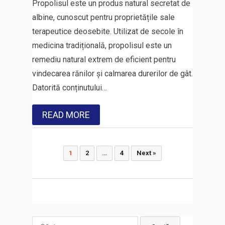
Propolisul este un produs natural secretat de
albine, cunoscut pentru proprietățile sale
terapeutice deosebite. Utilizat de secole în
medicina tradițională, propolisul este un
remediu natural extrem de eficient pentru
vindecarea rănilor și calmarea durerilor de gât.
Datorită conținutului…
READ MORE
Paginație
1
2
…
4
Next »
articole
Caută