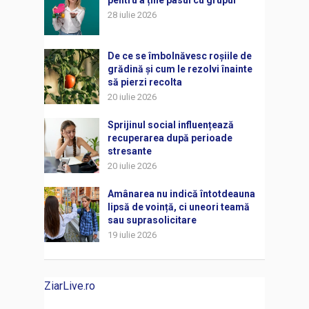
pentru a ține pasul cu grupul
28 iulie 2026
De ce se îmbolnăvesc roșiile de
grădină și cum le rezolvi înainte
să pierzi recolta
20 iulie 2026
Sprijinul social influențează
recuperarea după perioade
stresante
20 iulie 2026
Amânarea nu indică întotdeauna
lipsă de voință, ci uneori teamă
sau suprasolicitare
19 iulie 2026
ZiarLive.ro