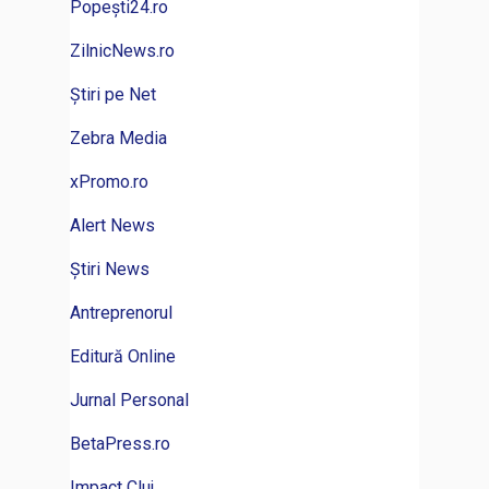
Popești24.ro
ZilnicNews.ro
Știri pe Net
Zebra Media
xPromo.ro
Alert News
Știri News
Antreprenorul
Editură Online
Jurnal Personal
BetaPress.ro
Impact Cluj