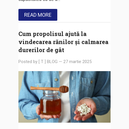
READ MORE
Cum propolisul ajută la
vindecarea rănilor și calmarea
durerilor de gât
Posted by
[ T ] BLOG
—
27 martie 2025