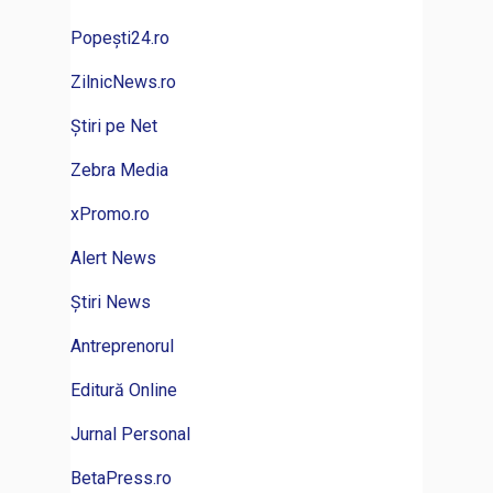
Popești24.ro
ZilnicNews.ro
Știri pe Net
Zebra Media
xPromo.ro
Alert News
Știri News
Antreprenorul
Editură Online
Jurnal Personal
BetaPress.ro