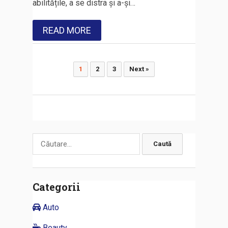
abilitățile, a se distra și a-și…
READ MORE
Paginație
1
2
3
Next »
articole
Caută
după:
Categorii
Auto
Beauty