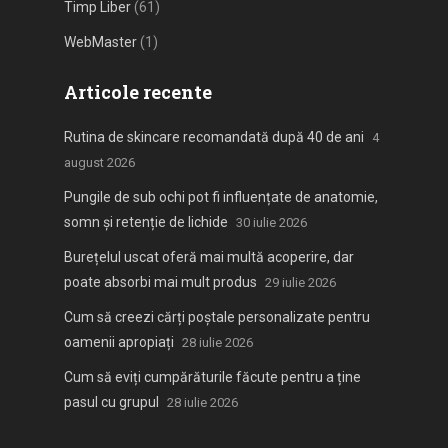
Timp Liber
(61)
WebMaster
(1)
Articole recente
Rutina de skincare recomandată după 40 de ani
4
august 2026
Pungile de sub ochi pot fi influențate de anatomie,
somn și retenție de lichide
30 iulie 2026
Burețelul uscat oferă mai multă acoperire, dar
poate absorbi mai mult produs
29 iulie 2026
Cum să creezi cărți poștale personalizate pentru
oamenii apropiați
28 iulie 2026
Cum să eviți cumpărăturile făcute pentru a ține
pasul cu grupul
28 iulie 2026