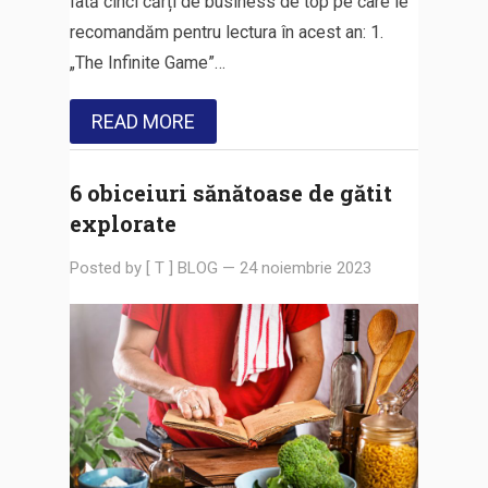
Iată cinci cărți de business de top pe care le
recomandăm pentru lectura în acest an: 1.
„The Infinite Game”…
READ MORE
6 obiceiuri sănătoase de gătit
explorate
Posted by
[ T ] BLOG
—
24 noiembrie 2023