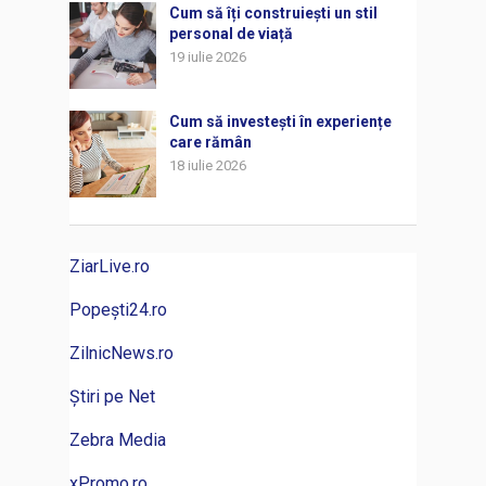
Cum să îți construiești un stil
personal de viață
19 iulie 2026
Cum să investești în experiențe
care rămân
18 iulie 2026
ZiarLive.ro
Popești24.ro
ZilnicNews.ro
Știri pe Net
Zebra Media
xPromo.ro