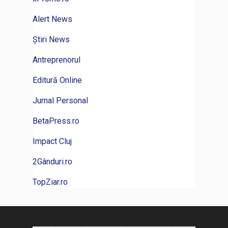
Alert News
Știri News
Antreprenorul
Editură Online
Jurnal Personal
BetaPress.ro
Impact Cluj
2Gânduri.ro
TopZiar.ro