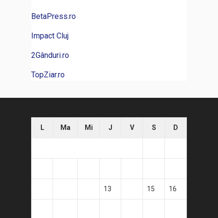
BetaPress.ro
Impact Cluj
2Gânduri.ro
TopZiar.ro
L
Ma
Mi
J
V
S
D
1
2
3
4
5
6
7
8
9
10
11
12
13
14
15
16
17
18
19
20
21
22
23