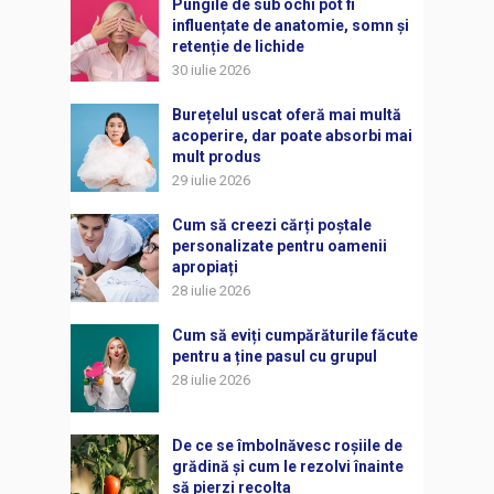
Pungile de sub ochi pot fi
influențate de anatomie, somn și
retenție de lichide
30 iulie 2026
Burețelul uscat oferă mai multă
acoperire, dar poate absorbi mai
mult produs
29 iulie 2026
Cum să creezi cărți poștale
personalizate pentru oamenii
apropiați
28 iulie 2026
Cum să eviți cumpărăturile făcute
pentru a ține pasul cu grupul
28 iulie 2026
De ce se îmbolnăvesc roșiile de
grădină și cum le rezolvi înainte
să pierzi recolta