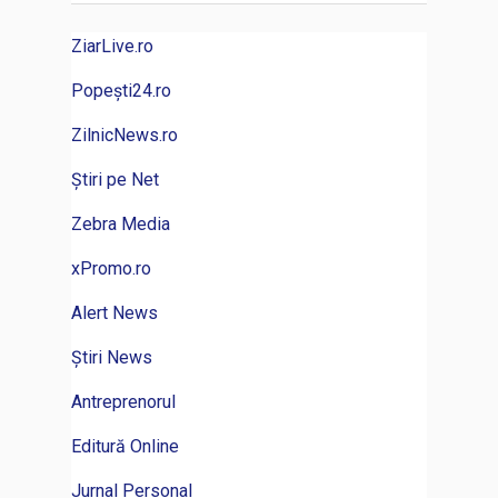
ZiarLive.ro
Popești24.ro
ZilnicNews.ro
Știri pe Net
Zebra Media
xPromo.ro
Alert News
Știri News
Antreprenorul
Editură Online
Jurnal Personal