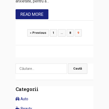
anxietate, pentru a…
READ MORE
Paginație
« Previous
1
…
8
9
articole
Caută
după:
Categorii
Auto
Beauty