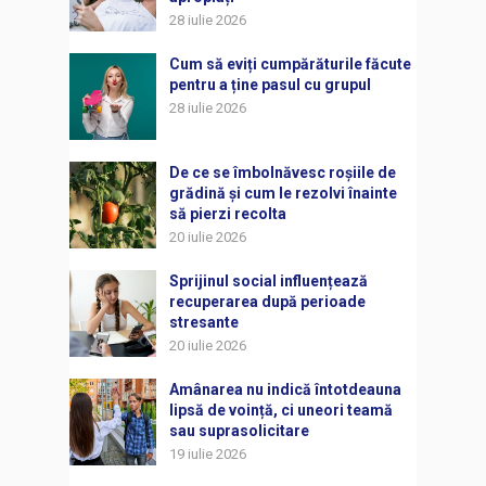
28 iulie 2026
Cum să eviți cumpărăturile făcute
pentru a ține pasul cu grupul
28 iulie 2026
De ce se îmbolnăvesc roșiile de
grădină și cum le rezolvi înainte
să pierzi recolta
20 iulie 2026
Sprijinul social influențează
recuperarea după perioade
stresante
20 iulie 2026
Amânarea nu indică întotdeauna
lipsă de voință, ci uneori teamă
sau suprasolicitare
19 iulie 2026