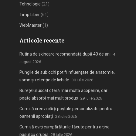
Tehnologie
(21)
Timp Liber
(61)
WebMaster
(1)
Articole recente
Rutina de skincare recomandată după 40 de ani
4
august 2026
Pungile de sub ochi pot fi influențate de anatomie,
somn și retenție de lichide
30 iulie 2026
Burețelul uscat oferă mai multă acoperire, dar
poate absorbi mai mult produs
29 iulie 2026
Cum să creezi cărți poștale personalizate pentru
oamenii apropiați
28 iulie 2026
Cum să eviți cumpărăturile făcute pentru a ține
pasul cu grupul
28 iulie 2026