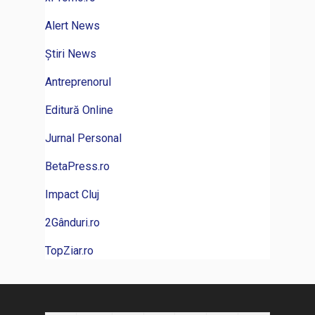
Alert News
Știri News
Antreprenorul
Editură Online
Jurnal Personal
BetaPress.ro
Impact Cluj
2Gânduri.ro
TopZiar.ro