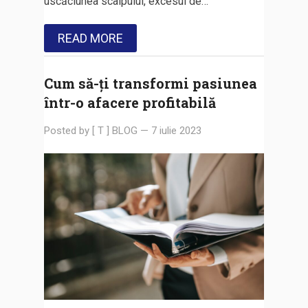
uscăciunea scalpului, excesul de…
READ MORE
Cum să-ți transformi pasiunea
într-o afacere profitabilă
Posted by
[ T ] BLOG
—
7 iulie 2023