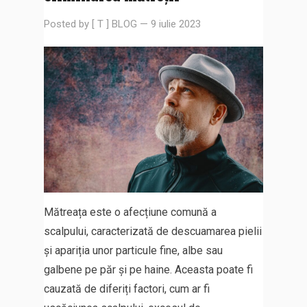
Posted by
[ T ] BLOG
—
9 iulie 2023
Mătreața este o afecțiune comună a
scalpului, caracterizată de descuamarea pielii
și apariția unor particule fine, albe sau
galbene pe păr și pe haine. Aceasta poate fi
cauzată de diferiți factori, cum ar fi