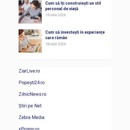
Cum să îți construiești un stil
personal de viață
19 iulie 2026
Cum să investești în experiențe
care rămân
18 iulie 2026
ZiarLive.ro
Popești24.ro
ZilnicNews.ro
Știri pe Net
Zebra Media
xPromo.ro