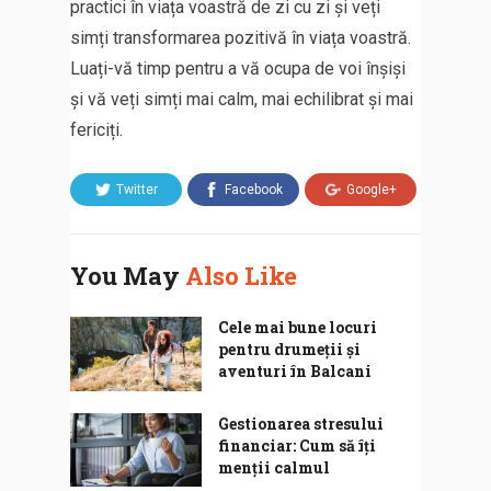
practici în viața voastră de zi cu zi și veți
simți transformarea pozitivă în viața voastră.
Luați-vă timp pentru a vă ocupa de voi înșiși
și vă veți simți mai calm, mai echilibrat și mai
fericiți.
Twitter
Facebook
Google+
You May
Also Like
Cele mai bune locuri
pentru drumeții și
aventuri în Balcani
Gestionarea stresului
financiar: Cum să îți
menții calmul