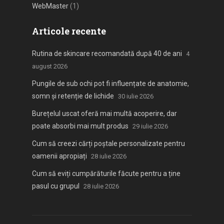
WebMaster
(1)
Articole recente
Rutina de skincare recomandată după 40 de ani
4
august 2026
Pungile de sub ochi pot fi influențate de anatomie,
somn și retenție de lichide
30 iulie 2026
Burețelul uscat oferă mai multă acoperire, dar
poate absorbi mai mult produs
29 iulie 2026
Cum să creezi cărți poștale personalizate pentru
oamenii apropiați
28 iulie 2026
Cum să eviți cumpărăturile făcute pentru a ține
pasul cu grupul
28 iulie 2026