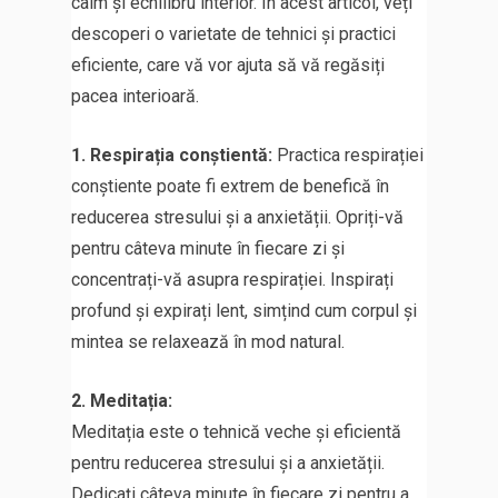
calm și echilibru interior. În acest articol, veți
descoperi o varietate de tehnici și practici
eficiente, care vă vor ajuta să vă regăsiți
pacea interioară.
1. Respirația conștientă:
Practica respirației
conștiente poate fi extrem de benefică în
reducerea stresului și a anxietății. Opriți-vă
pentru câteva minute în fiecare zi și
concentrați-vă asupra respirației. Inspirați
profund și expirați lent, simțind cum corpul și
mintea se relaxează în mod natural.
2. Meditația:
Meditația este o tehnică veche și eficientă
pentru reducerea stresului și a anxietății.
Dedicați câteva minute în fiecare zi pentru a