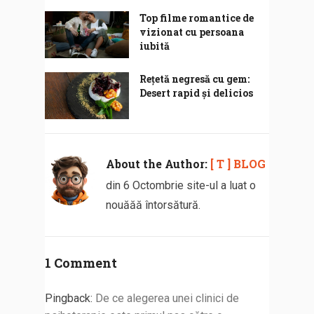
Top filme romantice de
vizionat cu persoana
iubită
Rețetă negresă cu gem:
Desert rapid și delicios
About the Author:
[ T ] BLOG
din 6 Octombrie site-ul a luat o
nouăăă întorsătură.
1 Comment
Pingback:
De ce alegerea unei clinici de