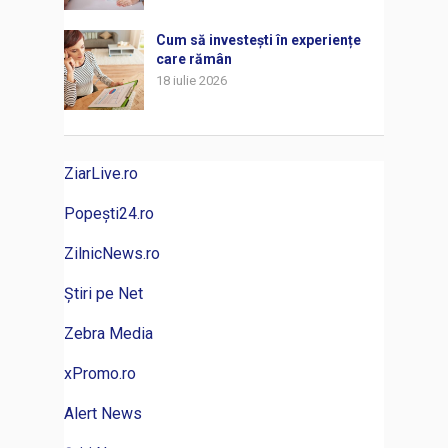
Cum să investești în experiențe
care rămân
18 iulie 2026
ZiarLive.ro
Popești24.ro
ZilnicNews.ro
Știri pe Net
Zebra Media
xPromo.ro
Alert News