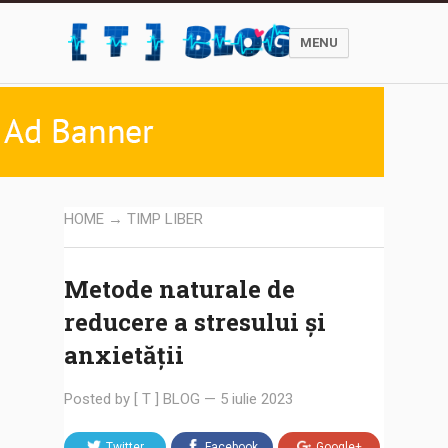
MENU
HOME
→
TIMP LIBER
Metode naturale de
reducere a stresului și
anxietății
Posted by
[ T ] BLOG
—
5 iulie 2023
Twitter
Facebook
Google+