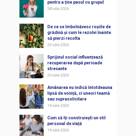
pentru a ține pasul cu grupul
28 iulie 2026
De ce se îmbolnăvesc roșiile de
grădină și cum le rezolvi înainte
să pierzi recolta
20 iulie 2026
Sprijinul social influențează
recuperarea după perioade
stresante
20 iulie 2026
Amânarea nu indică întotdeauna
lipsă de voință, ci uneori teamă
sau suprasolicitare
19 iulie 2026
Cum să îți construiești un stil
personal de viață
19 iulie 2026