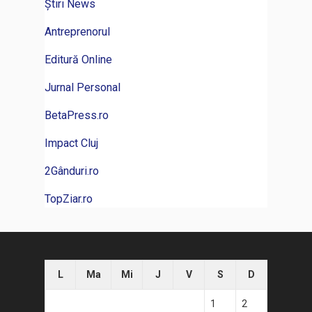
Știri News
Antreprenorul
Editură Online
Jurnal Personal
BetaPress.ro
Impact Cluj
2Gânduri.ro
TopZiar.ro
L
Ma
Mi
J
V
S
D
1
2