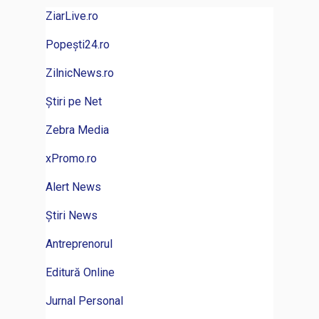
ZiarLive.ro
Popești24.ro
ZilnicNews.ro
Știri pe Net
Zebra Media
xPromo.ro
Alert News
Știri News
Antreprenorul
Editură Online
Jurnal Personal