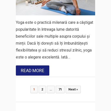
Yoga este o practică milenară care a câștigat
popularitate în întreaga lume datorită
beneficiilor sale multiple asupra corpului și
minții. Dacă îți dorești să îți îmbunătățești
flexibilitatea și să reduci stresul zilnic, yoga
este o alegere excelentă. Iată…
READ MORE
Paginație
1
2
…
71
Next »
articole