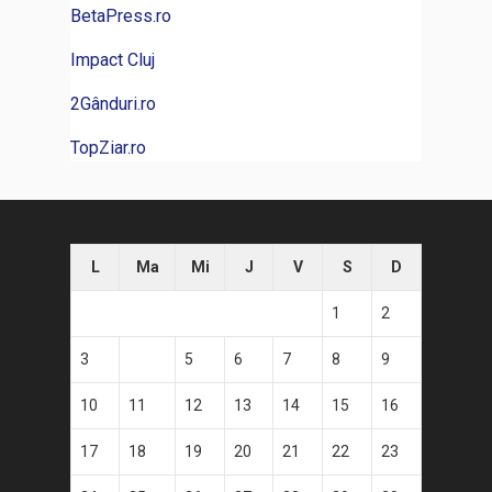
BetaPress.ro
Impact Cluj
2Gânduri.ro
TopZiar.ro
L
Ma
Mi
J
V
S
D
1
2
3
4
5
6
7
8
9
10
11
12
13
14
15
16
17
18
19
20
21
22
23