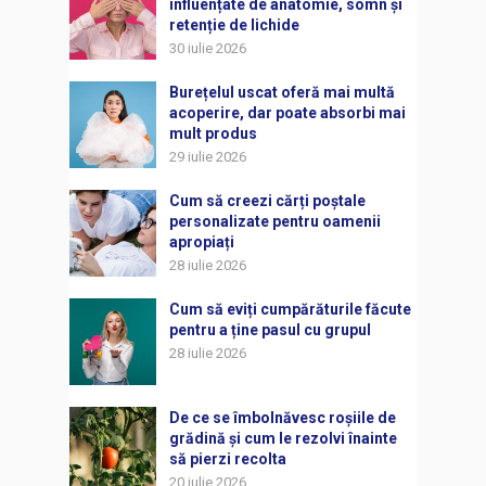
influențate de anatomie, somn și
retenție de lichide
30 iulie 2026
Burețelul uscat oferă mai multă
acoperire, dar poate absorbi mai
mult produs
29 iulie 2026
Cum să creezi cărți poștale
personalizate pentru oamenii
apropiați
28 iulie 2026
Cum să eviți cumpărăturile făcute
pentru a ține pasul cu grupul
28 iulie 2026
De ce se îmbolnăvesc roșiile de
grădină și cum le rezolvi înainte
să pierzi recolta
20 iulie 2026