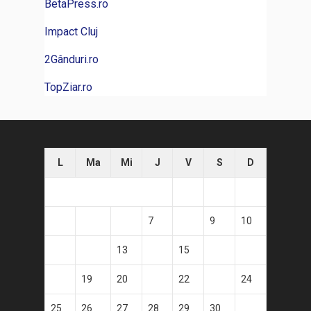
BetaPress.ro
Impact Cluj
2Gânduri.ro
TopZiar.ro
L
Ma
Mi
J
V
S
D
1
2
3
4
5
6
7
8
9
10
11
12
13
14
15
16
17
18
19
20
21
22
23
24
25
26
27
28
29
30