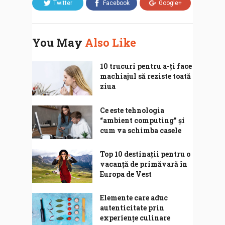
Twitter
Facebook
Google+
You May
Also Like
10 trucuri pentru a-ți face
machiajul să reziste toată
ziua
Ce este tehnologia
“ambient computing” și
cum va schimba casele
Top 10 destinații pentru o
vacanță de primăvară în
Europa de Vest
Elemente care aduc
autenticitate prin
experiențe culinare