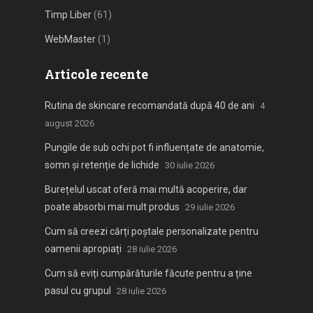
Timp Liber
(61)
WebMaster
(1)
Articole recente
Rutina de skincare recomandată după 40 de ani
4
august 2026
Pungile de sub ochi pot fi influențate de anatomie,
somn și retenție de lichide
30 iulie 2026
Burețelul uscat oferă mai multă acoperire, dar
poate absorbi mai mult produs
29 iulie 2026
Cum să creezi cărți poștale personalizate pentru
oamenii apropiați
28 iulie 2026
Cum să eviți cumpărăturile făcute pentru a ține
pasul cu grupul
28 iulie 2026