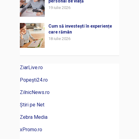
personal de viață
19 iulie 2026
Cum să investești în experiențe
care rămân
18 iulie 2026
ZiarLive.ro
Popești24.ro
ZilnicNews.ro
Știri pe Net
Zebra Media
xPromo.ro