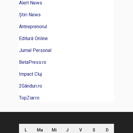
Alert News
Știri News
Antreprenorul
Editură Online
Jurnal Personal
BetaPress.ro
Impact Cluj
2Gânduri.ro
TopZiar.ro
L
Ma
Mi
J
V
S
D