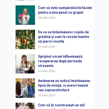
Cum să eviți cumpărăturile făcute
pentru a ține pasul cu grupul
28 iulie 2026
De ce se îmbolnăvesc roșiile de
grădină și cum le rezolvi înainte
să pierzi recolta
20 iulie 2026
Sprijinul social influențează
recuperarea după perioade
stresante
20 iulie 2026
Amânarea nu indică întotdeauna
lipsă de voință, ci uneori teamă
sau suprasolicitare
19 iulie 2026
Cum să îți construiești un stil