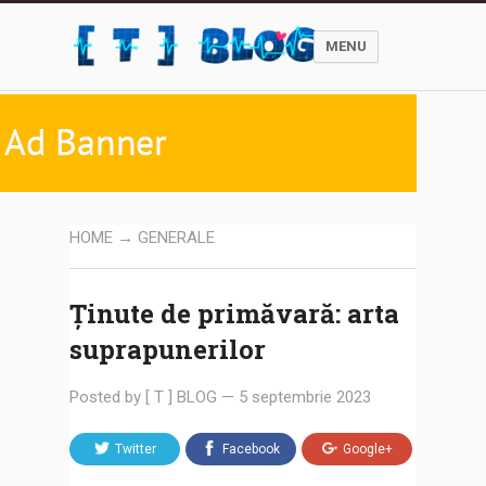
MENU
HOME
→
GENERALE
Ținute de primăvară: arta
suprapunerilor
Posted by
[ T ] BLOG
—
5 septembrie 2023
Twitter
Facebook
Google+