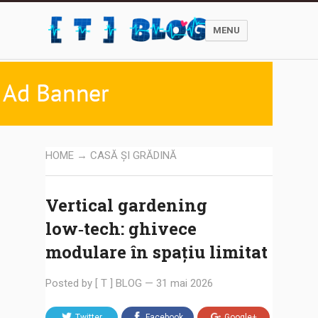
MENU
HOME
→
CASĂ ȘI GRĂDINĂ
Vertical gardening
low‑tech: ghivece
modulare în spațiu limitat
Posted by
[ T ] BLOG
—
31 mai 2026
Twitter
Facebook
Google+