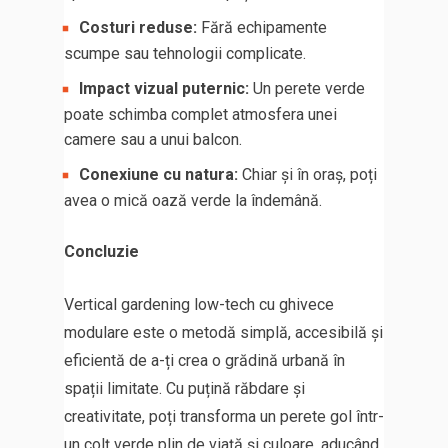
Costuri reduse:
Fără echipamente
scumpe sau tehnologii complicate.
Impact vizual puternic:
Un perete verde
poate schimba complet atmosfera unei
camere sau a unui balcon.
Conexiune cu natura:
Chiar și în oraș, poți
avea o mică oază verde la îndemână.
Concluzie
Vertical gardening low-tech cu ghivece
modulare este o metodă simplă, accesibilă și
eficientă de a-ți crea o grădină urbană în
spații limitate. Cu puțină răbdare și
creativitate, poți transforma un perete gol într-
un colț verde plin de viață și culoare, aducând