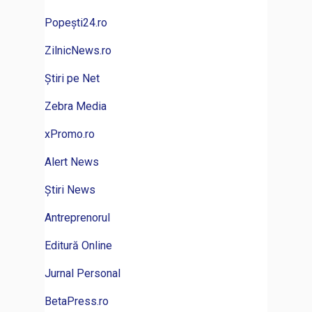
Popești24.ro
ZilnicNews.ro
Știri pe Net
Zebra Media
xPromo.ro
Alert News
Știri News
Antreprenorul
Editură Online
Jurnal Personal
BetaPress.ro