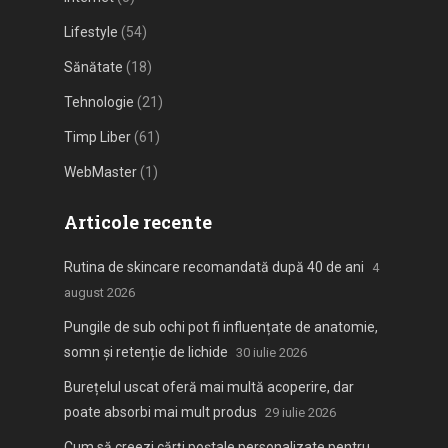
Lifestyle
(54)
Sănătate
(18)
Tehnologie
(21)
Timp Liber
(61)
WebMaster
(1)
Articole recente
Rutina de skincare recomandată după 40 de ani
4
august 2026
Pungile de sub ochi pot fi influențate de anatomie,
somn și retenție de lichide
30 iulie 2026
Burețelul uscat oferă mai multă acoperire, dar
poate absorbi mai mult produs
29 iulie 2026
Cum să creezi cărți poștale personalizate pentru