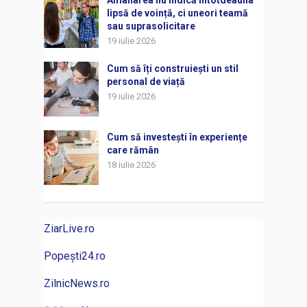
Amânarea nu indică întotdeauna
lipsă de voință, ci uneori teamă
sau suprasolicitare
19 iulie 2026
Cum să îți construiești un stil
personal de viață
19 iulie 2026
Cum să investești în experiențe
care rămân
18 iulie 2026
ZiarLive.ro
Popești24.ro
ZilnicNews.ro