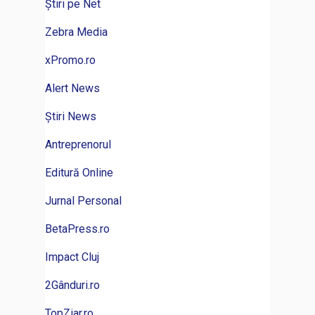
Știri pe Net
Zebra Media
xPromo.ro
Alert News
Știri News
Antreprenorul
Editură Online
Jurnal Personal
BetaPress.ro
Impact Cluj
2Gânduri.ro
TopZiar.ro