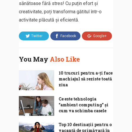
sănătoase fără stres! Cu puțin efort și
creativitate, poți transforma gătitul într-o
activitate plăcută și eficientă.
Twitter
Facebook
Google+
You May
Also Like
10 trucuri pentru a-ți face
machiajul să reziste toată
ziua
Ce este tehnologia
“ambient computing” și
cum va schimba casele
Top 10 destinații pentru o
vacanță de primăvară în