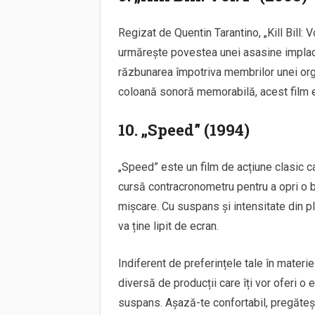
Regizat de Quentin Tarantino, „Kill Bill: 
urmărește povestea unei asasine implaca
răzbunarea împotriva membrilor unei orga
coloană sonoră memorabilă, acest film e
10. „Speed” (1994)
„Speed” este un film de acțiune clasic ca
cursă contracronometru pentru a opri o 
mișcare. Cu suspans și intensitate din pl
va ține lipit de ecran.
Indiferent de preferințele tale în materie
diversă de producții care îți vor oferi o
suspans. Așază-te confortabil, pregăteșt