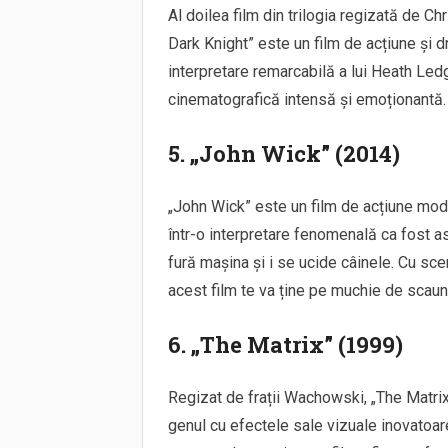
Al doilea film din trilogia regizată de C
Dark Knight” este un film de acțiune și dr
interpretare remarcabilă a lui Heath Ledg
cinematografică intensă și emoționantă.
5. „John Wick” (2014)
„John Wick” este un film de acțiune mode
într-o interpretare fenomenală ca fost as
fură mașina și i se ucide câinele. Cu sce
acest film te va ține pe muchie de scaun 
6. „The Matrix” (1999)
Regizat de frații Wachowski, „The Matrix”
genul cu efectele sale vizuale inovatoa