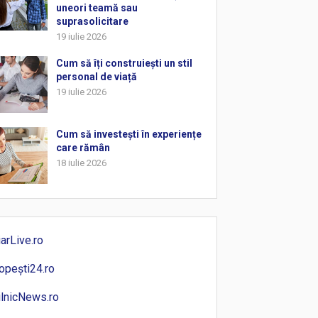
uneori teamă sau
suprasolicitare
19 iulie 2026
Cum să îți construiești un stil
personal de viață
19 iulie 2026
Cum să investești în experiențe
care rămân
18 iulie 2026
iarLive.ro
opești24.ro
ilnicNews.ro