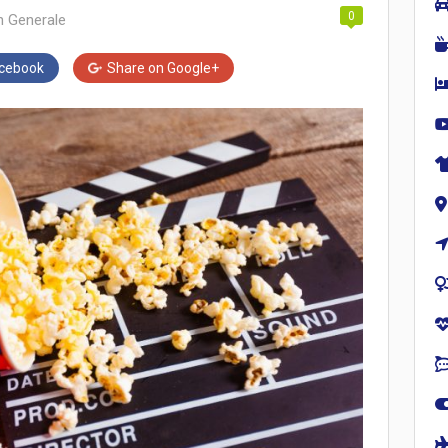
0
in
Generale
cebook
Share on
Google+