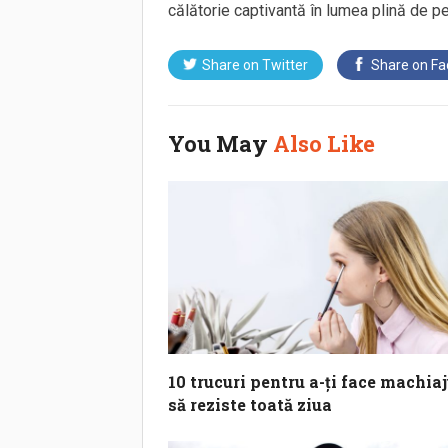
călătorie captivantă în lumea plină de pe
Share on
Twitter
Share on
Fa
You May
Also Like
10 trucuri pentru a-ți face machiaj
să reziste toată ziua