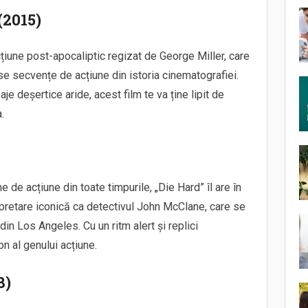
(2015)
iune post-apocaliptic regizat de George Miller, care
e secvențe de acțiune din istoria cinematografiei.
je deșertice aride, acest film te va ține lipit de
.
 de acțiune din toate timpurile, „Die Hard” îl are în
terpretare iconică ca detectivul John McClane, care se
 din Los Angeles. Cu un ritm alert și replici
n al genului acțiune.
8)