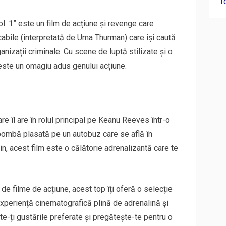
T
Vol. 1” este un film de acțiune și revenge care
bile (interpretată de Uma Thurman) care își caută
nizații criminale. Cu scene de luptă stilizate și o
ste un omagiu adus genului acțiune.
re îl are în rolul principal pe Keanu Reeves într-o
bombă plasată pe un autobuz care se află în
in, acest film este o călătorie adrenalizantă care te
 de filme de acțiune, acest top îți oferă o selecție
 experiență cinematografică plină de adrenalină și
e-ți gustările preferate și pregătește-te pentru o