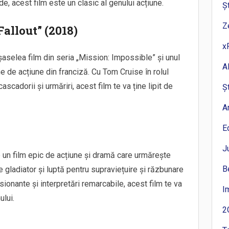
, acest film este un clasic al genului acțiune.
Ș
Z
Fallout” (2018)
x
șaselea film din seria „Mission: Impossible” și unul
A
me de acțiune din franciză. Cu Tom Cruise în rolul
cadorii și urmăriri, acest film te va ține lipit de
Ș
A
E
J
e un film epic de acțiune și dramă care urmărește
B
gladiator și luptă pentru supraviețuire și răzbunare
ionante și interpretări remarcabile, acest film te va
I
lui.
2