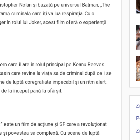
hristopher Nolan și bazată pe universul Batman, „The
amă criminală care îți va lua respirația. Cu o
er în rolul lui Joker, acest film oferă o experiență
rn care îl are în rolul principal pe Keanu Reeves
asin care revine la viața sa de criminal după ce i se
ne de luptă coregrafiate impecabil și un ritm alert,
de la început până la sfârșit.
Z
P
 este un film de acțiune și SF care a revoluționat
Z
re și povestea sa complexă. Cu scene de luptă