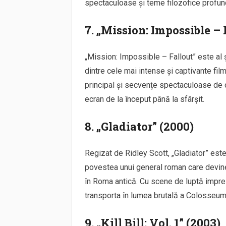
spectaculoase și teme filozofice profunde
7. „Mission: Impossible – 
„Mission: Impossible – Fallout” este al 
dintre cele mai intense și captivante fil
principal și secvențe spectaculoase de cas
ecran de la început până la sfârșit.
8. „Gladiator” (2000)
Regizat de Ridley Scott, „Gladiator” est
povestea unui general roman care devine 
în Roma antică. Cu scene de luptă impres
transporta în lumea brutală a Colosseumu
9. „Kill Bill: Vol. 1” (2003)