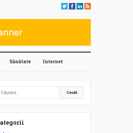
Sănătate
Internet
aută
upă:
ategorii