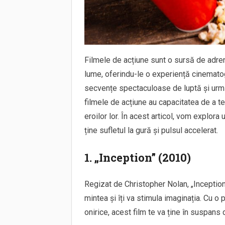
Filmele de acțiune sunt o sursă de adren
lume, oferindu-le o experiență cinematog
secvențe spectaculoase de luptă și urmăr
filmele de acțiune au capacitatea de a te
eroilor lor. În acest articol, vom explora 
ține sufletul la gură și pulsul accelerat.
1. „Inception” (2010)
Regizat de Christopher Nolan, „Inception”
mintea și îți va stimula imaginația. Cu o 
onirice, acest film te va ține în suspans 