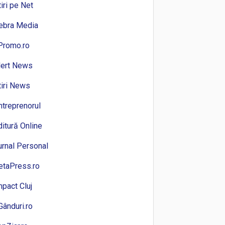
tiri pe Net
ebra Media
Promo.ro
lert News
tiri News
ntreprenorul
ditură Online
urnal Personal
etaPress.ro
mpact Cluj
Gânduri.ro