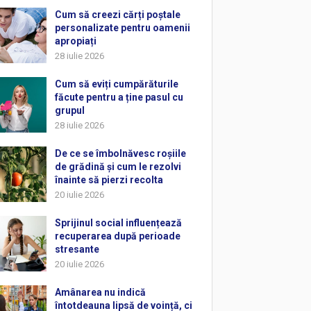
Cum să creezi cărți poștale
personalizate pentru oamenii
apropiați
28 iulie 2026
Cum să eviți cumpărăturile
făcute pentru a ține pasul cu
grupul
28 iulie 2026
De ce se îmbolnăvesc roșiile
de grădină și cum le rezolvi
înainte să pierzi recolta
20 iulie 2026
Sprijinul social influențează
recuperarea după perioade
stresante
20 iulie 2026
Amânarea nu indică
întotdeauna lipsă de voință, ci