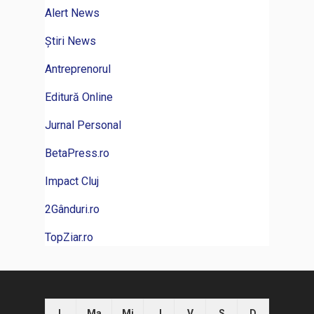
Alert News
Știri News
Antreprenorul
Editură Online
Jurnal Personal
BetaPress.ro
Impact Cluj
2Gânduri.ro
TopZiar.ro
L
Ma
Mi
J
V
S
D