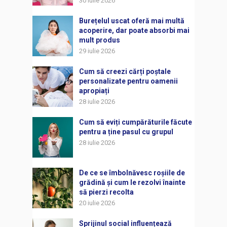
30 iulie 2026
Burețelul uscat oferă mai multă
acoperire, dar poate absorbi mai
mult produs
29 iulie 2026
Cum să creezi cărți poștale
personalizate pentru oamenii
apropiați
28 iulie 2026
Cum să eviți cumpărăturile făcute
pentru a ține pasul cu grupul
28 iulie 2026
De ce se îmbolnăvesc roșiile de
grădină și cum le rezolvi înainte
să pierzi recolta
20 iulie 2026
Sprijinul social influențează