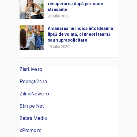
recuperarea după perioade
stresante
20 iulie 2026
Amânarea nu indică întotdeauna
lipsă de voință, ci uneori teamă
sau suprasolicitare
19 iulie 2026
ZiarLive.ro
Popești24.ro
ZilnicNews.ro
Știri pe Net
Zebra Media
xPromo.ro