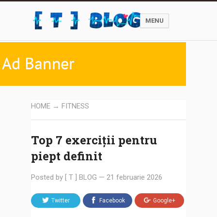
MENU
HOME
→
FITNESS
Top 7 exerciții pentru
piept definit
Posted by
[ T ] BLOG
—
21 februarie 2026
Twitter
Facebook
Google+