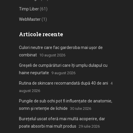
Timp Liber
(61)
WebMaster
(1)
Articole recente
Culori neutre care fac garderoba mai ușor de
combinat
10 august 2026
Greșeli de cumpărături care îți umplu dulapul cu
haine nepurtate
9 august 2026
Rutina de skincare recomandată după 40 de ani
4
august 2026
Pungile de sub ochi pot fi influențate de anatomie,
somn și retenție de lichide
30 iulie 2026
Burețelul uscat oferă mai multă acoperire, dar
poate absorbi mai mult produs
29 iulie 2026