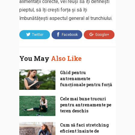
alimentații corecte, vei reuși să îți definești
pieptul, să îți crești forța și să îți
îmbunătățești aspectul general al trunchiului.
Twitter
Facebook
Google+
You May
Also Like
Ghid pentru
antrenamente
funcționale pentru forță
Cele mai bune trucuri
pentru antrenamente pe
teren deschis
Cum să faci stretching
eficient înainte de