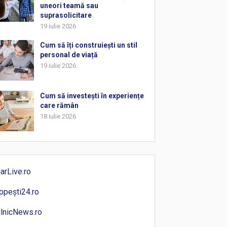
uneori teamă sau
suprasolicitare
19 iulie 2026
Cum să îți construiești un stil
personal de viață
19 iulie 2026
Cum să investești în experiențe
care rămân
18 iulie 2026
iarLive.ro
opești24.ro
ilnicNews.ro