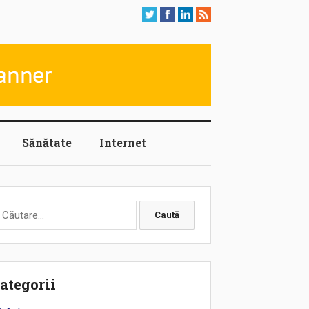
Sănătate
Internet
aută
upă:
ategorii