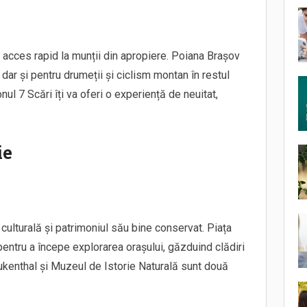
ă acces rapid la munții din apropiere. Poiana Brașov
 dar și pentru drumeții și ciclism montan în restul
ul 7 Scări îți va oferi o experiență de neuitat,
ie
culturală și patrimoniul său bine conservat. Piața
pentru a începe explorarea orașului, găzduind clădiri
ukenthal și Muzeul de Istorie Naturală sunt două