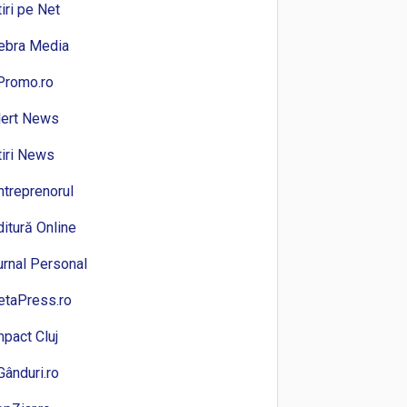
tiri pe Net
ebra Media
Promo.ro
lert News
tiri News
ntreprenorul
ditură Online
urnal Personal
etaPress.ro
mpact Cluj
Gânduri.ro