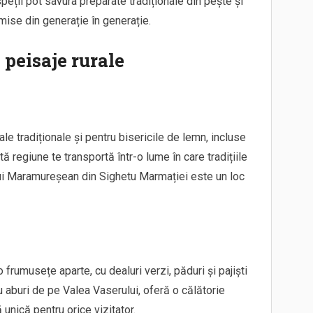
speții pot savura preparate tradiționale din pește și
mise din generație în generație.
 peisaje rurale
e tradiționale și pentru bisericile de lemn, incluse
ă regiune te transportă într-o lume în care tradițiile
ului Maramureșean din Sighetu Marmației este un loc
frumusețe aparte, cu dealuri verzi, păduri și pajiști
u aburi de pe Valea Vaserului, oferă o călătorie
 unică pentru orice vizitator.