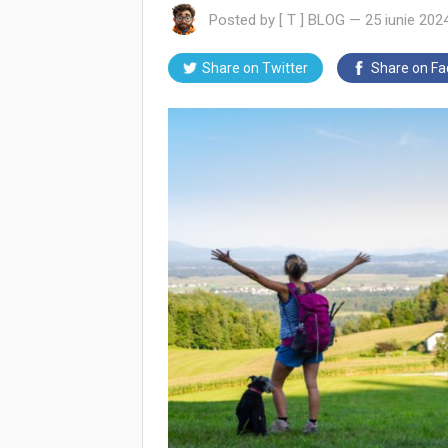
Posted by
[ T ] BLOG
—
25 iunie 202
Share on
Twitter
Share on
Fa