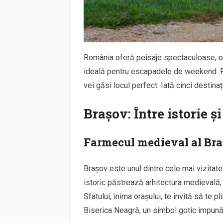
România oferă peisaje spectaculoase, or
ideală pentru escapadele de weekend. Fie 
vei găsi locul perfect. Iată cinci destin
Brașov: Între istorie ș
Farmecul medieval al Br
Brașov este unul dintre cele mai vizitat
istoric păstrează arhitectura medievală, c
Sfatului, inima orașului, te invită să te p
Biserica Neagră, un simbol gotic impună