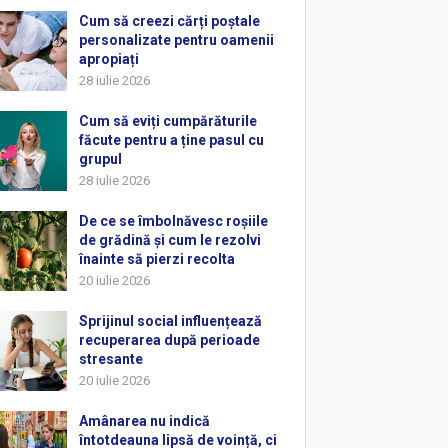
Cum să creezi cărți poștale
personalizate pentru oamenii
apropiați
28 iulie 2026
Cum să eviți cumpărăturile
făcute pentru a ține pasul cu
grupul
28 iulie 2026
De ce se îmbolnăvesc roșiile
de grădină și cum le rezolvi
înainte să pierzi recolta
20 iulie 2026
Sprijinul social influențează
recuperarea după perioade
stresante
20 iulie 2026
Amânarea nu indică
întotdeauna lipsă de voință, ci