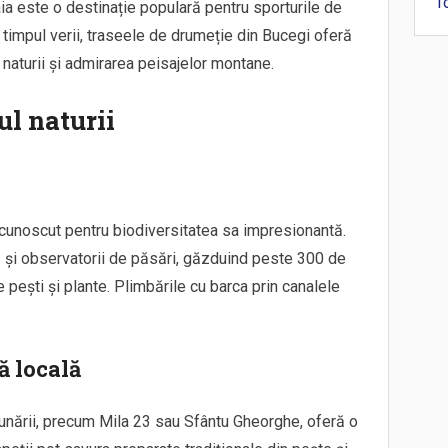
T
aia este o destinație populară pentru sporturile de
 În timpul verii, traseele de drumeție din Bucegi oferă
 naturii și admirarea peisajelor montane.
ul naturii
, cunoscut pentru biodiversitatea sa impresionantă.
ră și observatorii de păsări, găzduind peste 300 de
pești și plante. Plimbările cu barca prin canalele
ă locală
 Dunării, precum Mila 23 sau Sfântu Gheorghe, oferă o