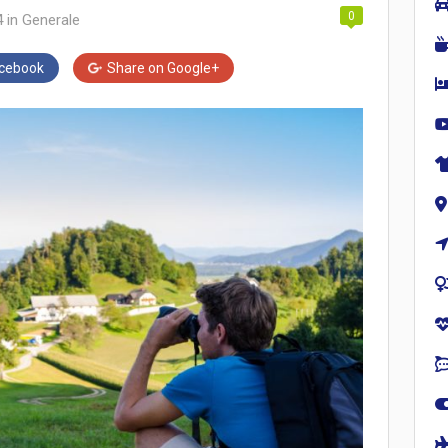
0
4
in
Generale
cebook
Share on
Google+