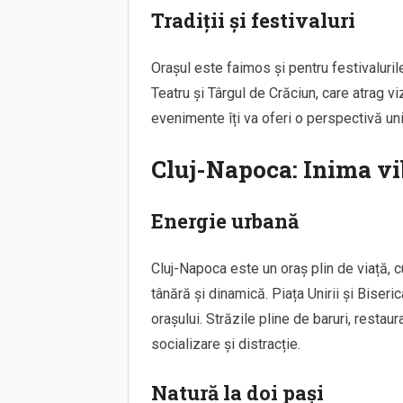
Tradiții și festivaluri
Orașul este faimos și pentru festivaluril
Teatru și Târgul de Crăciun, care atrag vi
evenimente îți va oferi o perspectivă unică
Cluj-Napoca: Inima vi
Energie urbană
Cluj-Napoca este un oraș plin de viață, 
tânără și dinamică. Piața Unirii și Biseri
orașului. Străzile pline de baruri, restaur
socializare și distracție.
Natură la doi pași