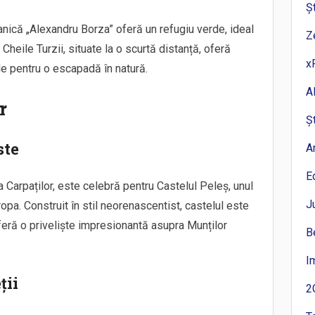
Ș
anică „Alexandru Borza” oferă un refugiu verde, ideal
Z
heile Turzii, situate la o scurtă distanță, oferă
x
e pentru o escapadă în natură.
A
r
Ș
ste
A
E
 Carpaților, este celebră pentru Castelul Peleș, unul
J
pa. Construit în stil neorenascentist, castelul este
feră o priveliște impresionantă asupra Munților
B
I
ții
2