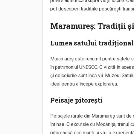
privire autentică asupra vieții locale. Oa
pot descoperi tradițiile pescărești trans
Maramureș: Tradiții și
Lumea satului tradițional
Maramureș este renumit pentru satele sal
în patrimoniul UNESCO. O vizită în aceast
și obiceiurile sunt încă vii. Muzeul Sat
ideal pentru a începe explorarea.
Peisaje pitorești
Peisajele rurale din Maramureș sunt de o 
întinse. O excursie cu Mocănița, trenul c
pitorească prin munți și văi, o experiență