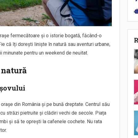
așe fermecătoare și o istorie bogată, făcând-o
R
că îți dorești liniște în natură sau aventuri urbane,
ații minunate pentru un weekend de neuitat.
i natură
așovului
e orașe din România și pe bună dreptate. Centrul său
u străzi pietruite și clădiri vechi de secole. Piața
limbi și să te oprești la cafenele cochete. Nu rata
tor.