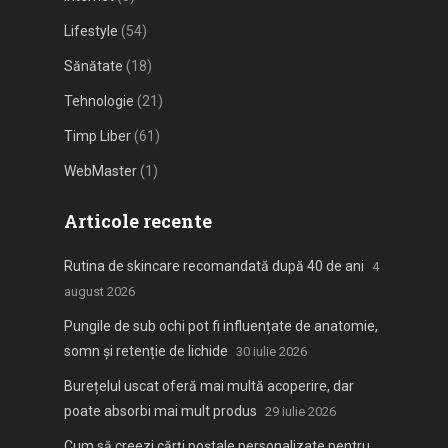
Lifestyle
(54)
Sănătate
(18)
Tehnologie
(21)
Timp Liber
(61)
WebMaster
(1)
Articole recente
Rutina de skincare recomandată după 40 de ani
4
august 2026
Pungile de sub ochi pot fi influențate de anatomie,
somn și retenție de lichide
30 iulie 2026
Burețelul uscat oferă mai multă acoperire, dar
poate absorbi mai mult produs
29 iulie 2026
Cum să creezi cărți poștale personalizate pentru