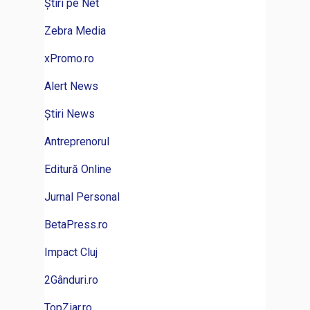
Știri pe Net
Zebra Media
xPromo.ro
Alert News
Știri News
Antreprenorul
Editură Online
Jurnal Personal
BetaPress.ro
Impact Cluj
2Gânduri.ro
TopZiar.ro