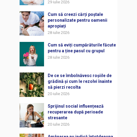
29 iulie 2026
Cum să creezi cărți poștale
personalizate pentru oamenii
apropiați
28 iulie 2026
Cum să eviți cumpărăturile făcute
pentru a ține pasul cu grupul
28 iulie 2026
De ce se îmbolnăvesc roșiile de
grădină și cum le rezolvi înainte
să pierzi recolta
20 iulie 2026
Sprijinul social influențează
recuperarea după perioade
stresante
20 iulie 2026
Amânarea nu indică întotdeauna