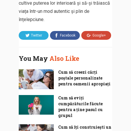
cultive puterea lor interioară și să-și trăiască
viața într-un mod autentic și plin de
înțelepciune.
Twitter
Facebook
Google+
You May
Also Like
Cum să creezi cărți
poștale personalizate
pentru oamenii apropiați
Cum să eviți
cumpărăturile făcute
pentru a ține pasul cu
grupul
Cum să îți construiești un