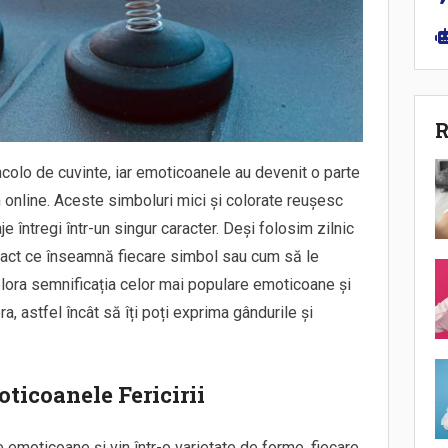
R
ncolo de cuvinte, iar emoticoanele au devenit o parte
online. Aceste simboluri mici și colorate reușesc
je întregi într-un singur caracter. Deși folosim zilnic
exact ce înseamnă fiecare simbol sau cum să le
xplora semnificația celor mai populare emoticoane și
, astfel încât să îți poți exprima gândurile și
oticoanele Fericirii
 emoticoane și vin într-o varietate de forme, fiecare