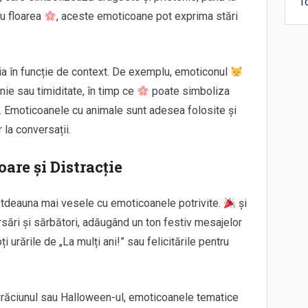
T
u floarea
, aceste emoticoane pot exprima stări
ia în funcție de context. De exemplu, emoticonul
nie sau timiditate, în timp ce
poate simboliza
t. Emoticoanele cu animale sunt adesea folosite și
la conversații.
are și Distracție
totdeauna mai vesele cu emoticoanele potrivite.
și
rsări și sărbători, adăugând un ton festiv mesajelor
i urările de „La mulți ani!” sau felicitările pentru
Crăciunul sau Halloween-ul, emoticoanele tematice