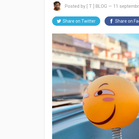
Posted by
[ T ] BLOG
—
11 septembr
Share on
Twitter
Share on
Fa