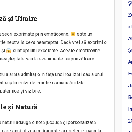
Ș
Z
ză și Uimire
x
 deseori exprimate prin emoticoane.
este un
A
cție neutră la ceva neașteptat. Dacă vrei să exprimi o
Ș
și
sunt opțiuni excelente. Aceste emoticoane
i neașteptate sau la evenimente surprinzătoare.
A
E
u a arăta admirație în fața unei realizări sau a unui
t suplimentar de emoție comunicării tale,
J
uternice și vizibile.
B
le și Natură
I
2
 naturii adaugă o notă jucăușă și personalizată
, care simbolizează dragoste și prietenie, până la