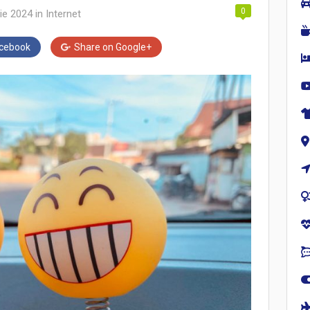
0
ie 2024
in
Internet
cebook
Share on
Google+