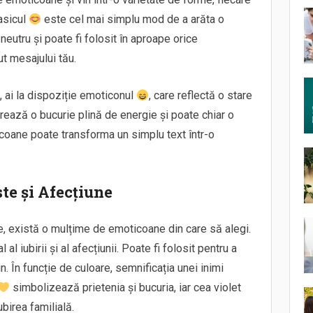
asicul
este cel mai simplu mod de a arăta o
neutru și poate fi folosit în aproape orice
t mesajului tău.
 ai la dispoziție emoticonul
, care reflectă o stare
rează o bucurie plină de energie și poate chiar o
coane poate transforma un simplu text într-o
te și Afecțiune
e, există o mulțime de emoticoane din care să alegi.
al iubirii și al afecțiunii. Poate fi folosit pentru a
in. În funcție de culoare, semnificația unei inimi
simbolizează prietenia și bucuria, iar cea violet
irea familială.