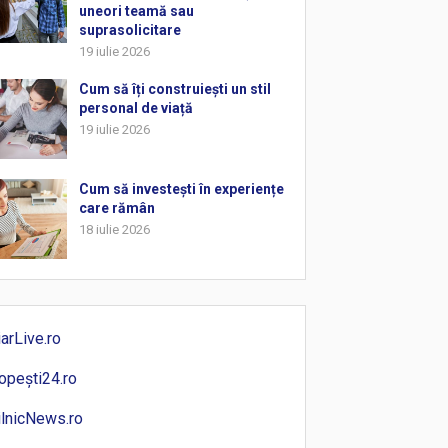
uneori teamă sau
suprasolicitare
19 iulie 2026
Cum să îți construiești un stil
personal de viață
19 iulie 2026
Cum să investești în experiențe
care rămân
18 iulie 2026
iarLive.ro
opești24.ro
ilnicNews.ro