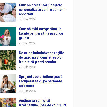
Cum să creezi cărți poștale
personalizate pentru oamenii
apropiați
28 iulie 2026
Cum să eviți cumpărăturile
făcute pentru a ține pasul cu
grupul
28 iulie 2026
De ce se îmbolnăvesc roșiile
de grădină și cum le rezolvi
înainte să pierzi recolta
20 iulie 2026
Sprijinul social influențează
recuperarea după perioade
stresante
20 iulie 2026
Amânarea nu indică
întotdeauna lipsă de voință, ci