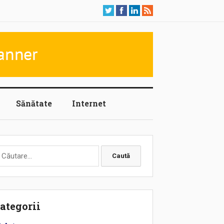
Sănătate
Internet
aută
upă:
ategorii