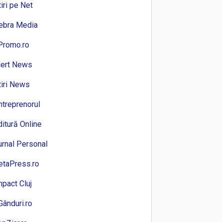
tiri pe Net
ebra Media
Promo.ro
lert News
tiri News
ntreprenorul
ditură Online
urnal Personal
etaPress.ro
mpact Cluj
Gânduri.ro