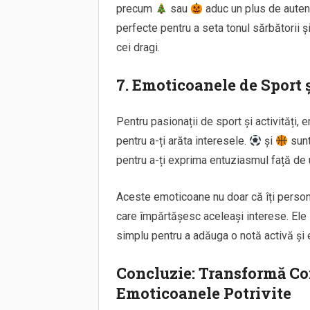
precum
sau
aduc un plus de autenti
perfecte pentru a seta tonul sărbătorii 
cei dragi.
7. Emoticoanele de Sport ș
Pentru pasionații de sport și activități,
pentru a-ți arăta interesele.
și
sunt
pentru a-ți exprima entuziasmul față de 
Aceste emoticoane nu doar că îți person
care împărtășesc aceleași interese. Ele s
simplu pentru a adăuga o notă activă și e
Concluzie: Transformă Co
Emoticoanele Potrivite