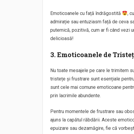
Emoticoanele cu față îndrăgostită
, c
admirație sau entuziasm față de ceva sau
puternică, pozitivă, cum ar fi când vezi
delicioasă!
3. Emoticoanele de Tristeț
Nu toate mesajele pe care le trimitem s
tristețe și frustrare sunt esențiale pen
sunt cele mai comune emoticoane pentru 
prin lacrimile abundente.
Pentru momentele de frustrare sau obo
ajuns la capătul răbdării. Aceste emotic
epuizare sau dezamăgire, fie că vorbești