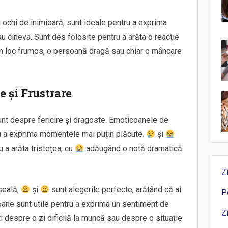
u ochi de inimioară, sunt ideale pentru a exprima
 cineva. Sunt des folosite pentru a arăta o reacție
 un loc frumos, o persoană dragă sau chiar o mâncare
e și Frustrare
unt despre fericire și dragoste. Emoticoanele de
tru a exprima momentele mai puțin plăcute.
și
a arăta tristețea, cu
adăugând o notă dramatică
Z
seală,
și
sunt alegerile perfecte, arătând că ai
P
oane sunt utile pentru a exprima un sentiment de
Z
 despre o zi dificilă la muncă sau despre o situație