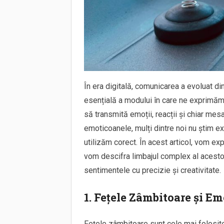
În era digitală, comunicarea a evoluat di
esențială a modului în care ne exprimăm 
să transmită emoții, reacții și chiar mesa
emoticoanele, mulți dintre noi nu știm 
utilizăm corect. În acest articol, vom e
vom descifra limbajul complex al acestora
sentimentele cu precizie și creativitate.
1. Fețele Zâmbitoare și Em
Fețele zâmbitoare sunt cele mai folosite