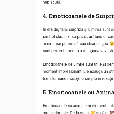
neplăcută.
4. Emoticoanele de Surpri
În era digitală, surpriza și uimirea sunt
simbol clasic al surprizei, arătând o rea
uimire mai puternică sau chiar un șoc,
sunt perfecte pentru a reacționa la veșt
Emoticoanele de uimire sunt utile și pentr
moment impresionant. Ele adaugă un stra
transformând mesajele simple în reacții p
5. Emoticoanele cu Anima
Emoticoanele cu animale și elemente ale
mesajelor tale. De la pisici
și câini