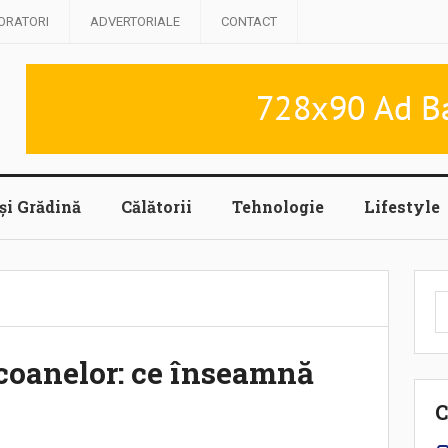
ORATORI
ADVERTORIALE
CONTACT
și Grădină
Călătorii
Tehnologie
Lifestyle
C
d
coanelor: ce înseamnă
C