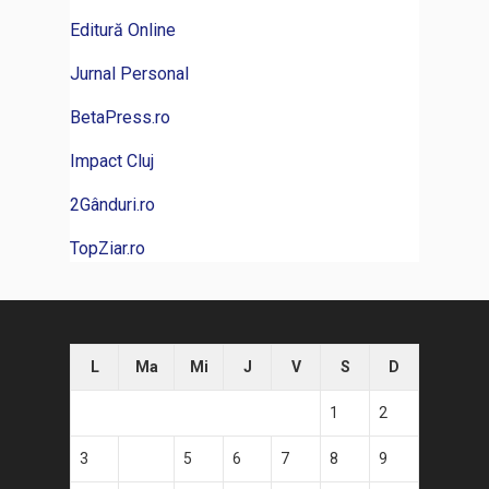
Editură Online
Jurnal Personal
BetaPress.ro
Impact Cluj
2Gânduri.ro
TopZiar.ro
L
Ma
Mi
J
V
S
D
1
2
3
4
5
6
7
8
9