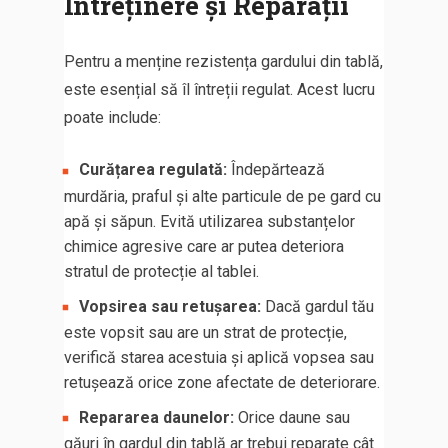
Întreținere și Reparații
Pentru a menține rezistența gardului din tablă,
este esențial să îl întreții regulat. Acest lucru
poate include:
Curățarea regulată:
Îndepărtează
murdăria, praful și alte particule de pe gard cu
apă și săpun. Evită utilizarea substanțelor
chimice agresive care ar putea deteriora
stratul de protecție al tablei.
Vopsirea sau retușarea:
Dacă gardul tău
este vopsit sau are un strat de protecție,
verifică starea acestuia și aplică vopsea sau
retușează orice zone afectate de deteriorare.
Repararea daunelor:
Orice daune sau
găuri în gardul din tablă ar trebui reparate cât