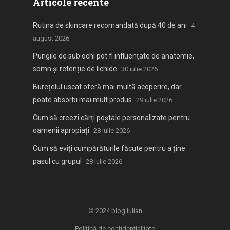
Articole recente
Rutina de skincare recomandată după 40 de ani
4
august 2026
Pungile de sub ochi pot fi influențate de anatomie,
somn și retenție de lichide
30 iulie 2026
Burețelul uscat oferă mai multă acoperire, dar
poate absorbi mai mult produs
29 iulie 2026
Cum să creezi cărți poștale personalizate pentru
oamenii apropiați
28 iulie 2026
Cum să eviți cumpărăturile făcute pentru a ține
pasul cu grupul
28 iulie 2026
© 2024
blog iulian
Politică de confidențialitate