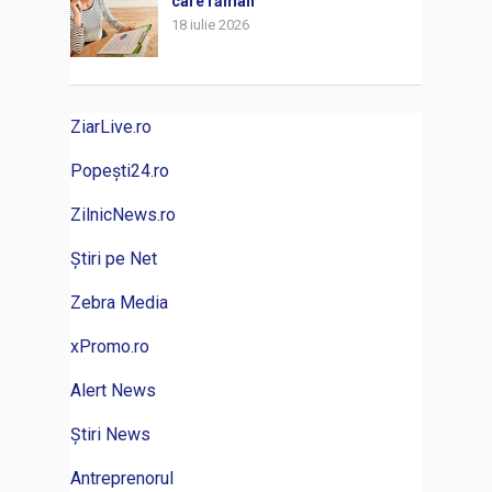
care rămân
18 iulie 2026
ZiarLive.ro
Popești24.ro
ZilnicNews.ro
Știri pe Net
Zebra Media
xPromo.ro
Alert News
Știri News
Antreprenorul