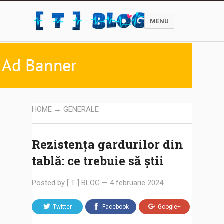
MENU
HOME
→
GENERALE
Rezistența gardurilor din
tablă: ce trebuie să știi
Posted by
[ T ] BLOG
—
4 februarie 2024
Twitter
Facebook
Google+