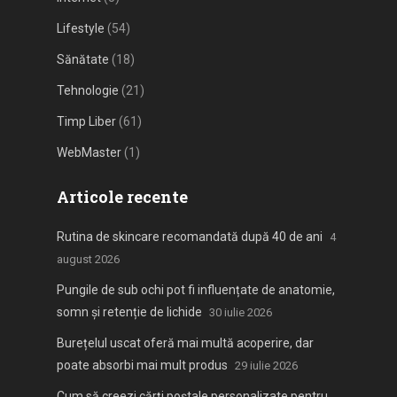
Lifestyle
(54)
Sănătate
(18)
Tehnologie
(21)
Timp Liber
(61)
WebMaster
(1)
Articole recente
Rutina de skincare recomandată după 40 de ani
4
august 2026
Pungile de sub ochi pot fi influențate de anatomie,
somn și retenție de lichide
30 iulie 2026
Burețelul uscat oferă mai multă acoperire, dar
poate absorbi mai mult produs
29 iulie 2026
Cum să creezi cărți poștale personalizate pentru