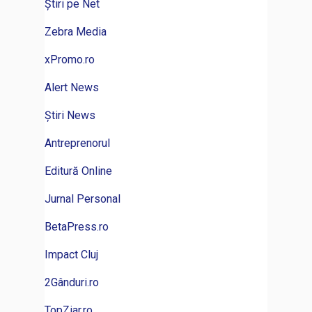
Știri pe Net
Zebra Media
xPromo.ro
Alert News
Știri News
Antreprenorul
Editură Online
Jurnal Personal
BetaPress.ro
Impact Cluj
2Gânduri.ro
TopZiar.ro