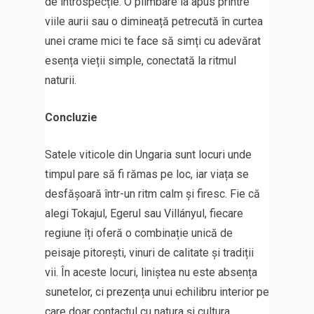
de introspecție. O plimbare la apus printre
viile aurii sau o dimineață petrecută în curtea
unei crame mici te face să simți cu adevărat
esența vieții simple, conectată la ritmul
naturii.
Concluzie
Satele viticole din Ungaria sunt locuri unde
timpul pare să fi rămas pe loc, iar viața se
desfășoară într-un ritm calm și firesc. Fie că
alegi Tokajul, Egerul sau Villányul, fiecare
regiune îți oferă o combinație unică de
peisaje pitorești, vinuri de calitate și tradiții
vii. În aceste locuri, liniștea nu este absența
sunetelor, ci prezența unui echilibru interior pe
care doar contactul cu natura și cultura