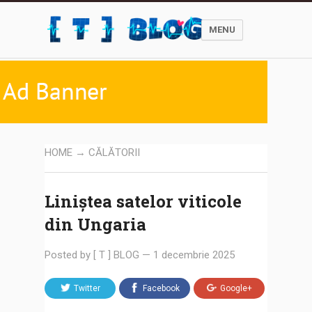
MENU
HOME
→
CĂLĂTORII
Liniștea satelor viticole
din Ungaria
Posted by
[ T ] BLOG
—
1 decembrie 2025
Twitter
Facebook
Google+