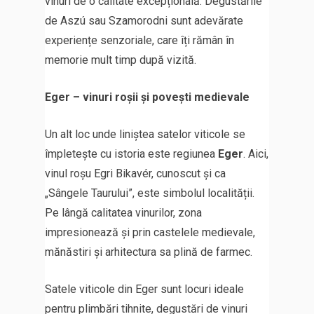
vinuri de o calitate excepțională. Degustările
de Aszú sau Szamorodni sunt adevărate
experiențe senzoriale, care îți rămân în
memorie mult timp după vizită.
Eger – vinuri roșii și povești medievale
Un alt loc unde liniștea satelor viticole se
împletește cu istoria este regiunea
Eger
. Aici,
vinul roșu Egri Bikavér, cunoscut și ca
„Sângele Taurului”, este simbolul localității.
Pe lângă calitatea vinurilor, zona
impresionează și prin castelele medievale,
mănăstiri și arhitectura sa plină de farmec.
Satele viticole din Eger sunt locuri ideale
pentru plimbări tihnite, degustări de vinuri