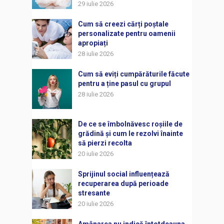
29 iulie 2026
Cum să creezi cărți poștale
personalizate pentru oamenii
apropiați
28 iulie 2026
Cum să eviți cumpărăturile făcute
pentru a ține pasul cu grupul
28 iulie 2026
De ce se îmbolnăvesc roșiile de
grădină și cum le rezolvi înainte
să pierzi recolta
20 iulie 2026
Sprijinul social influențează
recuperarea după perioade
stresante
20 iulie 2026
Amânarea nu indică întotdeauna