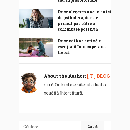
sau suprasolicitare
De ce alegerea unei clinici
de psihoterapie este
primul pas către o
schimbare pozitivă
De ce odihna activă e
esențială în recuperarea
fizică
About the Author:
[ T ] BLOG
din 6 Octombrie site-ul a luat o
nouăăă întorsătură.
Caută