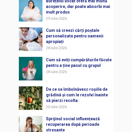
Burețelul uscat oferă mai multă
acoperire, dar poate absorbi mai
mult produs
29 iulie 2026
Cum să creezi cărți poștale
personalizate pentru oamenii
apropiați
28 iulie 2026
Cum să eviți cumpărăturile făcute
pentru a ține pasul cu grupul
28 iulie 2026
De ce se îmbolnăvesc roșiile de
grădină și cum le rezolvi înainte
să pierzi recolta
20 iulie 2026
Sprijinul social influențează
recuperarea după perioade
stresante