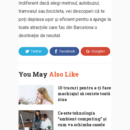
Indiferent dacă alegi metroul, autobuzul,
tramvaiul sau bicicleta, vei descoperi că te
poți deplasa ușor și eficient pentru a ajunge la
toate atracțiile care fac din Barcelona o
destinație de neuitat.
Twitter
Facebook
Google+
You May
Also Like
10 trucuri pentru a-ți face
machiajul să reziste toată
ziua
Ce este tehnologia
“ambient computing” și
cum va schimba casele