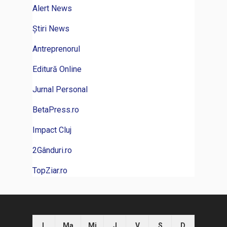
Alert News
Știri News
Antreprenorul
Editură Online
Jurnal Personal
BetaPress.ro
Impact Cluj
2Gânduri.ro
TopZiar.ro
L
Ma
Mi
J
V
S
D