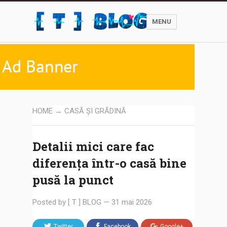
MENU
HOME
→
CASĂ ȘI GRĂDINĂ
Detalii mici care fac
diferența într-o casă bine
pusă la punct
Posted by
[ T ] BLOG
—
31 mai 2026
Twitter
Facebook
Google+