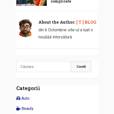
complicate
About the Author:
[ T ] BLOG
din 6 Octombrie site-ul a luat o
nouăăă întorsătură.
Caută
după:
Categorii
Auto
Beauty