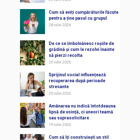
Cum să eviți cumpărăturile făcute
pentru a ține pasul cu grupul
28 iulie 2026
De ce se îmbolnăvesc roșiile de
grădină și cum le rezolvi înainte
să pierzi recolta
20 iulie 2026
Sprijinul social influențează
recuperarea după perioade
stresante
20 iulie 2026
Amânarea nu indică întotdeauna
lipsă de voință, ci uneori teamă
sau suprasolicitare
19 iulie 2026
Cum să îți construiești un stil