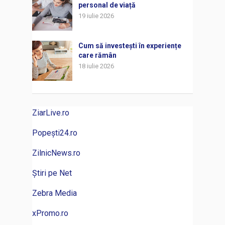
personal de viață
19 iulie 2026
Cum să investești în experiențe
care rămân
18 iulie 2026
ZiarLive.ro
Popești24.ro
ZilnicNews.ro
Știri pe Net
Zebra Media
xPromo.ro