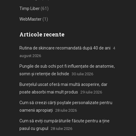
Timp Liber
(61)
WebMaster
(1)
Articole recente
Rutina de skincare recomandată după 40 de ani
4
august 2026
Pungile de sub ochi pot fi influențate de anatomie,
somn și retenție de lichide
30 iulie 2026
Burețelul uscat oferă mai multă acoperire, dar
poate absorbi mai mult produs
29 iulie 2026
Cum să creezi cărți poștale personalizate pentru
oamenii apropiați
28 iulie 2026
Cum să eviți cumpărăturile făcute pentru a ține
pasul cu grupul
28 iulie 2026