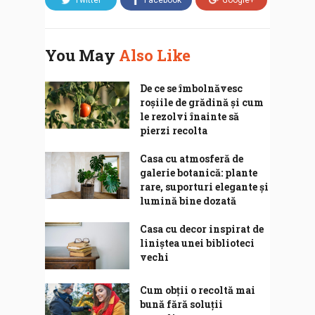
Twitter
Facebook
Google+
You May
Also Like
De ce se îmbolnăvesc
roșiile de grădină și cum
le rezolvi înainte să
pierzi recolta
Casa cu atmosferă de
galerie botanică: plante
rare, suporturi elegante și
lumină bine dozată
Casa cu decor inspirat de
liniștea unei biblioteci
vechi
Cum obții o recoltă mai
bună fără soluții