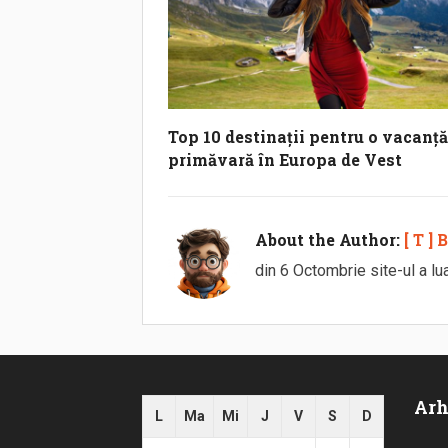
Top 10 destinații pentru o vacanță
primăvară în Europa de Vest
About the Author:
[ T ]
din 6 Octombrie site-ul a lu
Arh
L
Ma
Mi
J
V
S
D