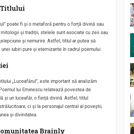
Titlului
rul” poate fi și o metaforă pentru o forță divină sau
mitologii și tradiții, stelele sunt asociate cu zeii sau
țelepciune și nemurire. Astfel, titlul ar putea să
 unei iubiri pure și eternizante în cadrul poemului.
iei
itlului „Luceafărul”, este important să analizăm
e. Poemul lui Eminescu relatează povestea de
și un luceafăr, o ființă divină. Astfel, titlul
rălucitoare, ci și la personajul central al poveștii,
ea și divinitatea.
 Comunitatea Brainly