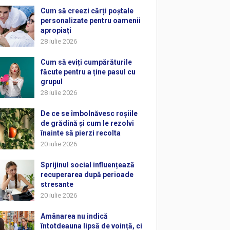
Cum să creezi cărți poștale
personalizate pentru oamenii
apropiați
28 iulie 2026
Cum să eviți cumpărăturile
făcute pentru a ține pasul cu
grupul
28 iulie 2026
De ce se îmbolnăvesc roșiile
de grădină și cum le rezolvi
înainte să pierzi recolta
20 iulie 2026
Sprijinul social influențează
recuperarea după perioade
stresante
20 iulie 2026
Amânarea nu indică
întotdeauna lipsă de voință, ci