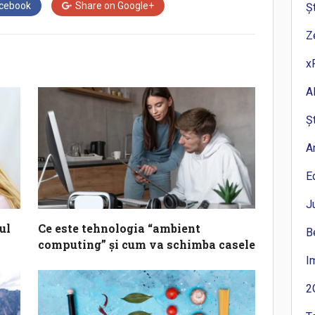
cebook
Share on
Google+
Ș
Z
x
A
Ș
A
E
J
ul
Ce este tehnologia “ambient
B
computing” și cum va schimba casele
I
2