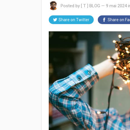
Posted by
[ T ] BLOG
—
9 mai 2024
Share on
Twitter
Share on
Fa