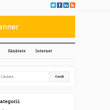
Sănătate
Internet
aută
upă:
ategorii