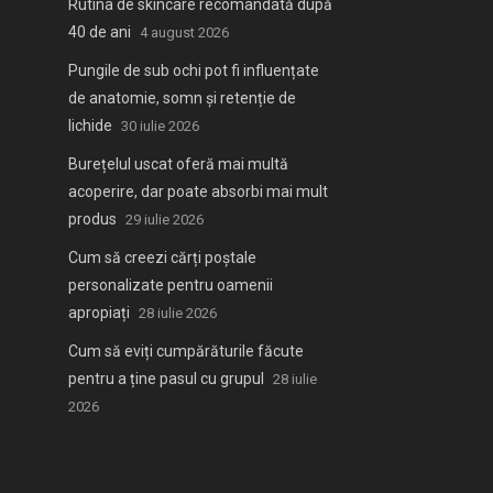
Rutina de skincare recomandată după
40 de ani
4 august 2026
Pungile de sub ochi pot fi influențate
de anatomie, somn și retenție de
lichide
30 iulie 2026
Burețelul uscat oferă mai multă
acoperire, dar poate absorbi mai mult
produs
29 iulie 2026
Cum să creezi cărți poștale
personalizate pentru oamenii
apropiați
28 iulie 2026
Cum să eviți cumpărăturile făcute
pentru a ține pasul cu grupul
28 iulie
2026