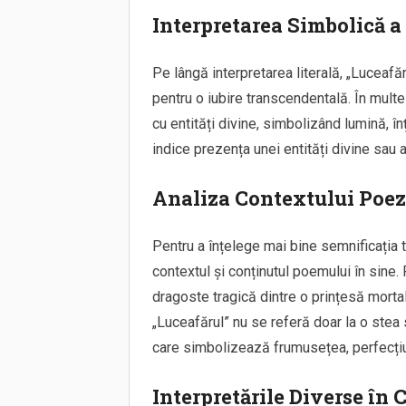
Interpretarea Simbolică a 
Pe lângă interpretarea literală, „Luceafă
pentru o iubire transcendentală. În multe 
cu entități divine, simbolizând lumină, în
indice prezența unei entități divine sau a
Analiza Contextului Poez
Pentru a înțelege mai bine semnificația t
contextul și conținutul poemului în sin
dragoste tragică dintre o prințesă mortală 
„Luceafărul” nu se referă doar la o stea st
care simbolizează frumusețea, perfecțiun
Interpretările Diverse în