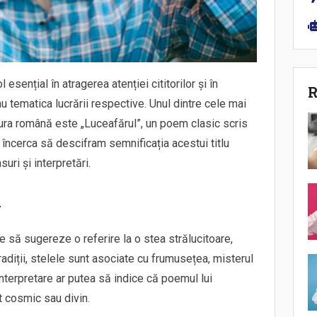
l esențial în atragerea atenției cititorilor și în
R
au tematica lucrării respective. Unul dintre cele mai
atura română este „Luceafărul”, un poem clasic scris
 încerca să descifram semnificația acestui titlu
uri și interpretări.
i
re să sugereze o referire la o stea strălucitoare,
tradiții, stelele sunt asociate cu frumusețea, misterul
 interpretare ar putea să indice că poemul lui
 cosmic sau divin.