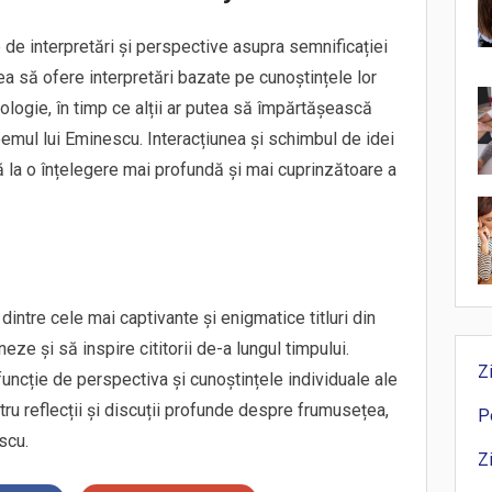
e de interpretări și perspective asupra semnificației
putea să ofere interpretări bazate pe cunoștințele lor
logie, în timp ce alții ar putea să împărtășească
emul lui Eminescu. Interacțiunea și schimbul de idei
ă la o înțelegere mai profundă și mai cuprinzătoare a
 dintre cele mai captivante și enigmatice titluri din
eze și să inspire cititorii de-a lungul timpului.
Z
 funcție de perspectiva și cunoștințele individuale ale
entru reflecții și discuții profunde despre frumusețea,
P
scu.
Z