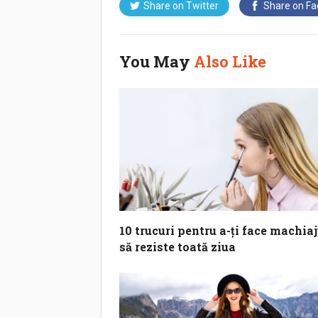
Share on
Twitter
Share on
Fa
You May
Also Like
10 trucuri pentru a-ți face machiaj
să reziste toată ziua