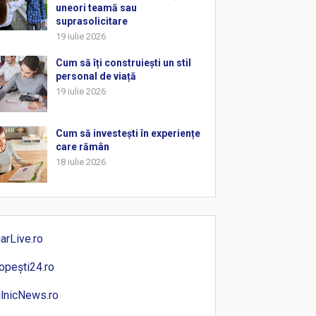
uneori teamă sau
suprasolicitare
19 iulie 2026
Cum să îți construiești un stil
personal de viață
19 iulie 2026
Cum să investești în experiențe
care rămân
18 iulie 2026
iarLive.ro
opești24.ro
ilnicNews.ro