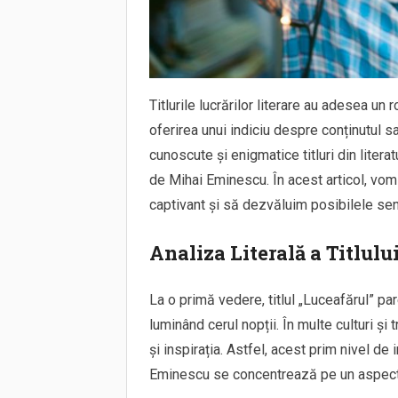
Titlurile lucrărilor literare au adesea un ro
oferirea unui indiciu despre conținutul s
cunoscute și enigmatice titluri din liter
de Mihai Eminescu. În acest articol, vom
captivant și să dezvăluim posibilele sens
Analiza Literală a Titlulu
La o primă vedere, titlul „Luceafărul” pa
luminând cerul nopții. În multe culturi și 
și inspirația. Astfel, acest prim nivel de
Eminescu se concentrează pe un aspect