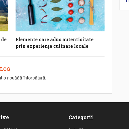
T
 de
Elemente care aduc autenticitate
prin experiențe culinare locale
 BLOG
at o nouăăă întorsătură.
ive
Categorii