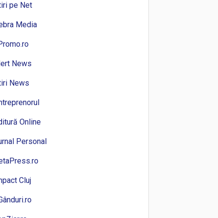
tiri pe Net
ebra Media
Promo.ro
lert News
tiri News
ntreprenorul
ditură Online
urnal Personal
etaPress.ro
mpact Cluj
Gânduri.ro