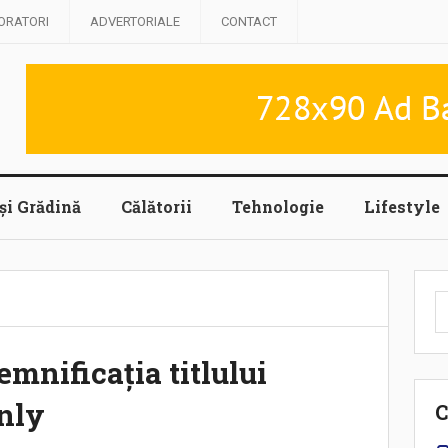
ORATORI
ADVERTORIALE
CONTACT
și Grădină
Călătorii
Tehnologie
Lifestyle
C
d
Semnificația titlului
inly
C