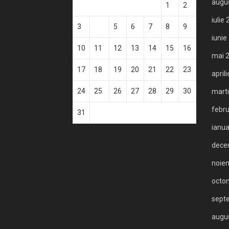
augu
1
2
iulie
3
4
5
6
7
8
9
iunie
10
11
12
13
14
15
16
mai 
17
18
19
20
21
22
23
april
24
25
26
27
28
29
30
mart
febru
31
ianua
dece
noie
octo
sept
augu