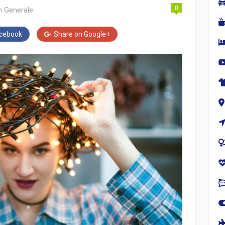
0
in
Generale
cebook
Share on
Google+