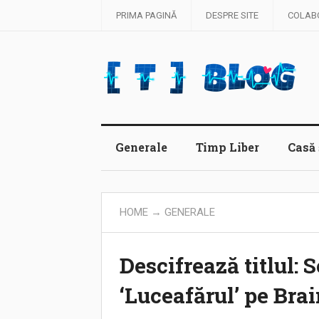
PRIMA PAGINĂ
DESPRE SITE
COLAB
Generale
Timp Liber
Casă 
HOME
→
GENERALE
Descifrează titlul: 
‘Luceafărul’ pe Bra