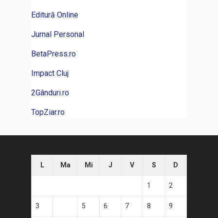
Editură Online
Jurnal Personal
BetaPress.ro
Impact Cluj
2Gânduri.ro
TopZiar.ro
L
Ma
Mi
J
V
S
D
1
2
3
4
5
6
7
8
9