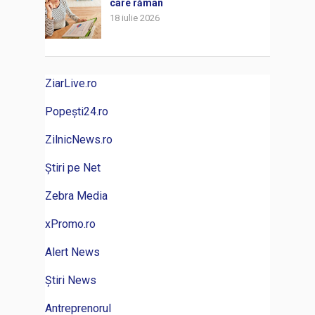
care rămân
18 iulie 2026
ZiarLive.ro
Popești24.ro
ZilnicNews.ro
Știri pe Net
Zebra Media
xPromo.ro
Alert News
Știri News
Antreprenorul