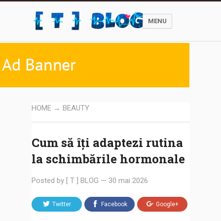
MENU
HOME
→
BEAUTY
Cum să îți adaptezi rutina
la schimbările hormonale
Posted by
[ T ] BLOG
—
30 mai 2026
Twitter
Facebook
Google+