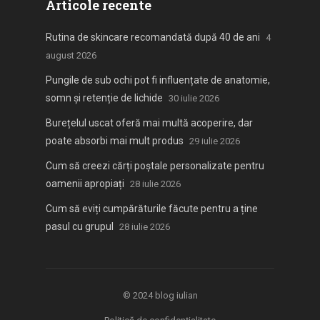
Articole recente
Rutina de skincare recomandată după 40 de ani
4
august 2026
Pungile de sub ochi pot fi influențate de anatomie,
somn și retenție de lichide
30 iulie 2026
Burețelul uscat oferă mai multă acoperire, dar
poate absorbi mai mult produs
29 iulie 2026
Cum să creezi cărți poștale personalizate pentru
oamenii apropiați
28 iulie 2026
Cum să eviți cumpărăturile făcute pentru a ține
pasul cu grupul
28 iulie 2026
© 2024
blog iulian