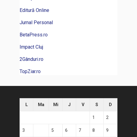
Editură Online
Jurnal Personal
BetaPress.ro
Impact Cluj
2Gânduri.ro
TopZiar.ro
L
Ma
Mi
J
V
S
D
1
2
3
4
5
6
7
8
9