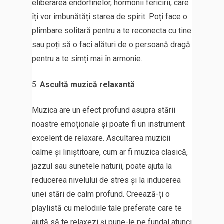
eliberarea endorfinelor, hormonii fericirii, care
îți vor îmbunătăți starea de spirit. Poți face o
plimbare solitară pentru a te reconecta cu tine
sau poți să o faci alături de o persoană dragă
pentru a te simți mai în armonie.
Ascultă muzică relaxantă
Muzica are un efect profund asupra stării
noastre emoționale și poate fi un instrument
excelent de relaxare. Ascultarea muzicii
calme și liniștitoare, cum ar fi muzica clasică,
jazzul sau sunetele naturii, poate ajuta la
reducerea nivelului de stres și la inducerea
unei stări de calm profund. Creează-ți o
playlistă cu melodiile tale preferate care te
ajută să te relaxezi și pune-le pe fundal atunci