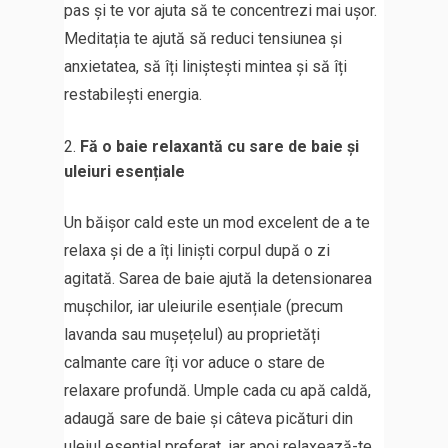
pas și te vor ajuta să te concentrezi mai ușor.
Meditația te ajută să reduci tensiunea și
anxietatea, să îți liniștești mintea și să îți
restabilești energia.
Fă o baie relaxantă cu sare de baie și
uleiuri esențiale
Un băișor cald este un mod excelent de a te
relaxa și de a îți liniști corpul după o zi
agitată. Sarea de baie ajută la detensionarea
mușchilor, iar uleiurile esențiale (precum
lavanda sau mușețelul) au proprietăți
calmante care îți vor aduce o stare de
relaxare profundă. Umple cada cu apă caldă,
adaugă sare de baie și câteva picături din
uleiul esențial preferat, iar apoi relaxează-te