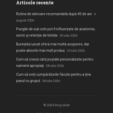
Articole recente
Rutina de skincare recomandată după 40 de ani
4
august 2026
Pungile de sub ochi pot fi influențate de anatomie,
somn și retenție de lichide
30 iulie 2026
Burețelul uscat oferă mai multă acoperire, dar
poate absorbi mai mult produs
29 iulie 2026
Cum să creezi cărți poștale personalizate pentru
oamenii apropiați
28 iulie 2026
Cum să eviți cumpărăturile făcute pentru a ține
pasul cu grupul
28 iulie 2026
© 2024
blog iulian