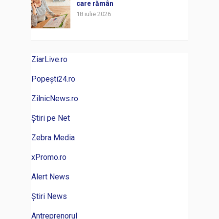
care rămân
18 iulie 2026
ZiarLive.ro
Popești24.ro
ZilnicNews.ro
Știri pe Net
Zebra Media
xPromo.ro
Alert News
Știri News
Antreprenorul