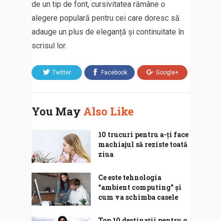
de un tip de font, cursivitatea rămâne o
alegere populară pentru cei care doresc să
adauge un plus de eleganță și continuitate în
scrisul lor.
Twitter
Facebook
Google+
You May
Also Like
10 trucuri pentru a-ți face
machiajul să reziste toată
ziua
Ce este tehnologia
“ambient computing” și
cum va schimba casele
Top 10 destinații pentru o