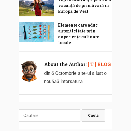
vacanță de primăvară în
Europa de Vest
Elemente care aduc
autenticitate prin
experiențe culinare
locale
About the Author:
[ T ] BLOG
din 6 Octombrie site-ul a luat o
nouăăă întorsătură.
Caută
după: