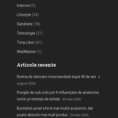
Internet
(5)
Lifestyle
(54)
Sănătate
(18)
Tehnologie
(21)
Timp Liber
(61)
WebMaster
(1)
Articole recente
Rutina de skincare recomandată după 40 de ani
4
august 2026
Pungile de sub ochi pot fi influențate de anatomie,
somn și retenție de lichide
30 iulie 2026
Burețelul uscat oferă mai multă acoperire, dar
poate absorbi mai mult produs
29 iulie 2026