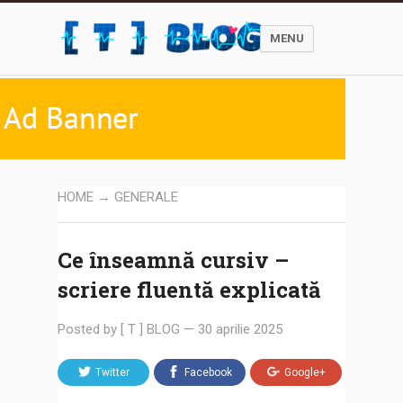
MENU
HOME
→
GENERALE
Ce înseamnă cursiv –
scriere fluentă explicată
Posted by
[ T ] BLOG
—
30 aprilie 2025
Twitter
Facebook
Google+