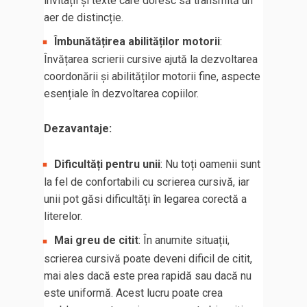
invitații și texte care doresc să transmită un
aer de distincție.
Îmbunătățirea abilităților motorii
:
Învățarea scrierii cursive ajută la dezvoltarea
coordonării și abilităților motorii fine, aspecte
esențiale în dezvoltarea copiilor.
Dezavantaje:
Dificultăți pentru unii
: Nu toți oamenii sunt
la fel de confortabili cu scrierea cursivă, iar
unii pot găsi dificultăți în legarea corectă a
literelor.
Mai greu de citit
: În anumite situații,
scrierea cursivă poate deveni dificil de citit,
mai ales dacă este prea rapidă sau dacă nu
este uniformă. Acest lucru poate crea