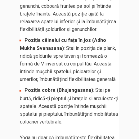
genunchi, coboară fruntea pe sol și întinde
brațele înainte. Această poziție ajută la
relaxarea spatelui inferior și la îmbunătățirea
flexibilității șoldurilor și genunchilor.
Poziția câinelui cu fața în jos (Adho
Mukha Svanasana)
: Stai în poziția de plank,
ridică șoldurile spre tavan și formează o
formă de V inversat cu corpul tău. Aceasta
întinde mușchii spatelui, picioarelor și
umerilor, îmbunătățind flexibilitatea generală.
Poziția cobra (Bhujangasana)
: Stai pe
burtă, ridică-ți pieptul și brațele și arcuiește-ți
spatele. Această poziție întinde mușchii
spatelui și pieptului, îmbunătățind mobilitatea
coloanei vertebrale.
Yoga nu doar că îmbunătățește flexibilitatea,