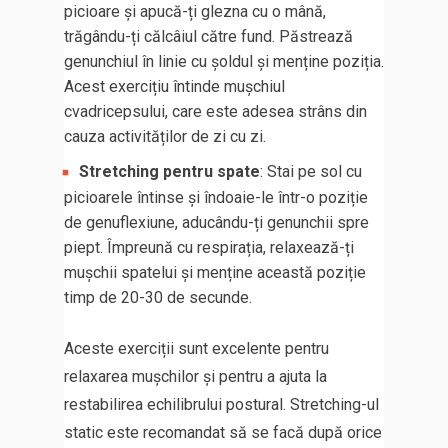
picioare și apucă-ți glezna cu o mână,
trăgându-ți călcâiul către fund. Păstrează
genunchiul în linie cu șoldul și menține poziția.
Acest exercițiu întinde mușchiul
cvadricepsului, care este adesea strâns din
cauza activităților de zi cu zi.
Stretching pentru spate
: Stai pe sol cu
picioarele întinse și îndoaie-le într-o poziție
de genuflexiune, aducându-ți genunchii spre
piept. Împreună cu respirația, relaxează-ți
mușchii spatelui și menține această poziție
timp de 20-30 de secunde.
Aceste exerciții sunt excelente pentru
relaxarea mușchilor și pentru a ajuta la
restabilirea echilibrului postural. Stretching-ul
static este recomandat să se facă după orice