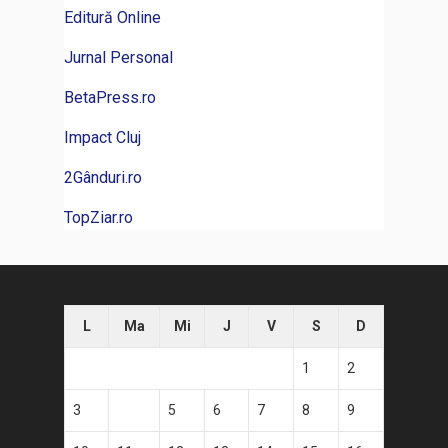
Editură Online
Jurnal Personal
BetaPress.ro
Impact Cluj
2Gânduri.ro
TopZiar.ro
L
Ma
Mi
J
V
S
D
1
2
3
4
5
6
7
8
9