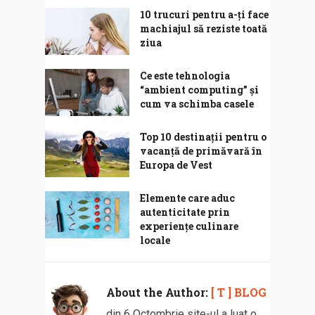
10 trucuri pentru a-ți face
machiajul să reziste toată
ziua
Ce este tehnologia
“ambient computing” și
cum va schimba casele
Top 10 destinații pentru o
vacanță de primăvară în
Europa de Vest
Elemente care aduc
autenticitate prin
experiențe culinare
locale
About the Author:
[ T ] BLOG
din 6 Octombrie site-ul a luat o