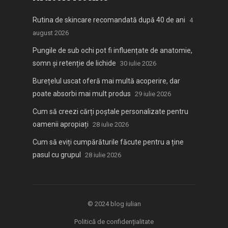
Rutina de skincare recomandată după 40 de ani
4
august 2026
Pungile de sub ochi pot fi influențate de anatomie,
somn și retenție de lichide
30 iulie 2026
Burețelul uscat oferă mai multă acoperire, dar
poate absorbi mai mult produs
29 iulie 2026
Cum să creezi cărți poștale personalizate pentru
oamenii apropiați
28 iulie 2026
Cum să eviți cumpărăturile făcute pentru a ține
pasul cu grupul
28 iulie 2026
© 2024
blog iulian
Politică de confidențialitate