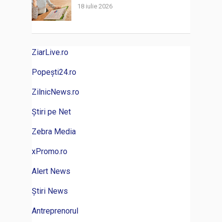
18 iulie 2026
ZiarLive.ro
Popești24.ro
ZilnicNews.ro
Știri pe Net
Zebra Media
xPromo.ro
Alert News
Știri News
Antreprenorul