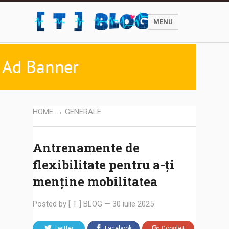
MENU
HOME
→
GENERALE
Antrenamente de
flexibilitate pentru a-ți
menține mobilitatea
Posted by
[ T ] BLOG
—
30 iulie 2025
Twitter
Facebook
Google+