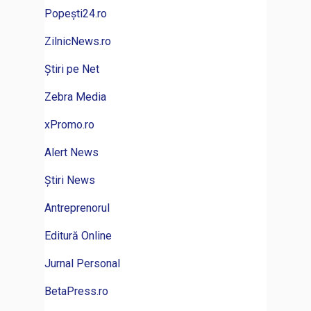
Popești24.ro
ZilnicNews.ro
Știri pe Net
Zebra Media
xPromo.ro
Alert News
Știri News
Antreprenorul
Editură Online
Jurnal Personal
BetaPress.ro