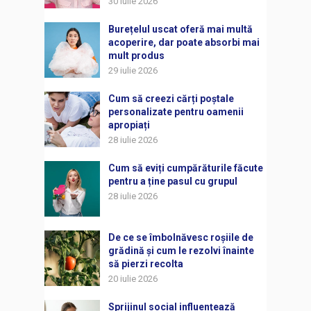
30 iulie 2026
Burețelul uscat oferă mai multă
acoperire, dar poate absorbi mai
mult produs
29 iulie 2026
Cum să creezi cărți poștale
personalizate pentru oamenii
apropiați
28 iulie 2026
Cum să eviți cumpărăturile făcute
pentru a ține pasul cu grupul
28 iulie 2026
De ce se îmbolnăvesc roșiile de
grădină și cum le rezolvi înainte
să pierzi recolta
20 iulie 2026
Sprijinul social influențează