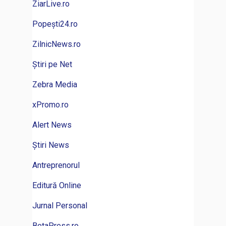
ZiarLive.ro
Popești24.ro
ZilnicNews.ro
Știri pe Net
Zebra Media
xPromo.ro
Alert News
Știri News
Antreprenorul
Editură Online
Jurnal Personal
BetaPress.ro