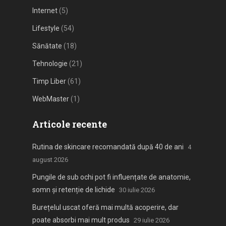
Internet
(5)
Lifestyle
(54)
Sănătate
(18)
Tehnologie
(21)
Timp Liber
(61)
WebMaster
(1)
Articole recente
Rutina de skincare recomandată după 40 de ani
4
august 2026
Pungile de sub ochi pot fi influențate de anatomie,
somn și retenție de lichide
30 iulie 2026
Burețelul uscat oferă mai multă acoperire, dar
poate absorbi mai mult produs
29 iulie 2026