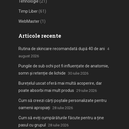
Tehnologie
(21)
Timp Liber
(61)
WebMaster
(1)
Articole recente
Rutina de skincare recomandată după 40 de ani
4
august 2026
Pungile de sub ochi pot fi influențate de anatomie,
somn și retenție de lichide
30 iulie 2026
Burețelul uscat oferă mai multă acoperire, dar
poate absorbi mai mult produs
29 iulie 2026
Cum să creezi cărți poștale personalizate pentru
oamenii apropiați
28 iulie 2026
Cum să eviți cumpărăturile făcute pentru a ține
pasul cu grupul
28 iulie 2026