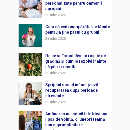
personalizate pentru oamenii
apropiați
28 iulie 2026
Cum să eviți cumpărăturile făcute
pentru a ține pasul cu grupul
28 iulie 2026
De ce se îmbolnăvesc roșiile de
grădină și cum le rezolvi înainte
să pierzi recolta
20 iulie 2026
Sprijinul social influențează
recuperarea după perioade
stresante
20 iulie 2026
Amânarea nu indică întotdeauna
lipsă de voință, ci uneori teamă
sau suprasolicitare