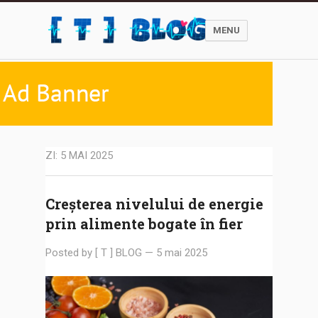
MENU
ZI:
5 MAI 2025
Creșterea nivelului de energie
prin alimente bogate în fier
Posted by
[ T ] BLOG
—
5 mai 2025