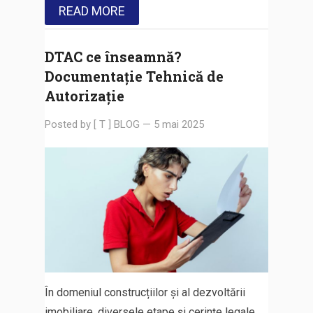
READ MORE
DTAC ce înseamnă?
Documentație Tehnică de
Autorizație
Posted by
[ T ] BLOG
—
5 mai 2025
În domeniul construcțiilor și al dezvoltării
imobiliare, diversele etape și cerințe legale