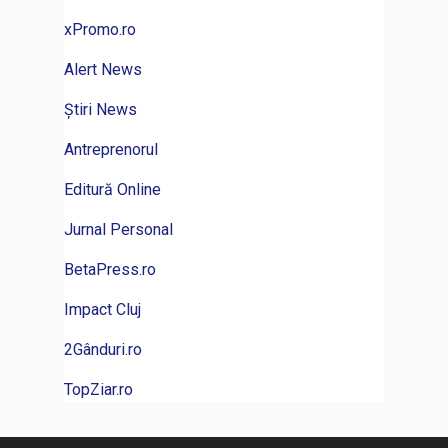
xPromo.ro
Alert News
Știri News
Antreprenorul
Editură Online
Jurnal Personal
BetaPress.ro
Impact Cluj
2Gânduri.ro
TopZiar.ro