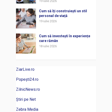
19 iulie 2026
Cum să îți construiești un stil
personal de viață
19 iulie 2026
Cum să investești în experiențe
care rămân
18 iulie 2026
ZiarLive.ro
Popești24.ro
ZilnicNews.ro
Știri pe Net
Zebra Media