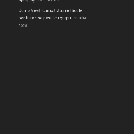
apropiați
28 iulie 2026
Cum să eviți cumpărăturile făcute
pentru a ține pasul cu grupul
28 iulie
2026