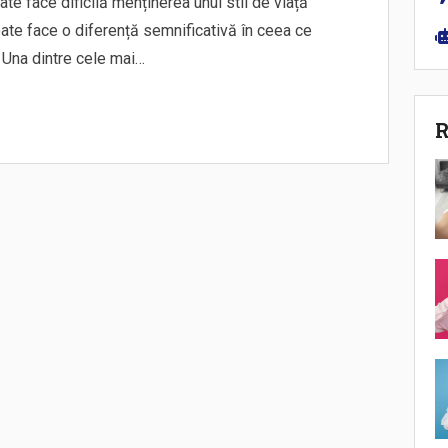
poate face dificilă menținerea unui stil de viață
oate face o diferență semnificativă în ceea ce
. Una dintre cele mai…
R