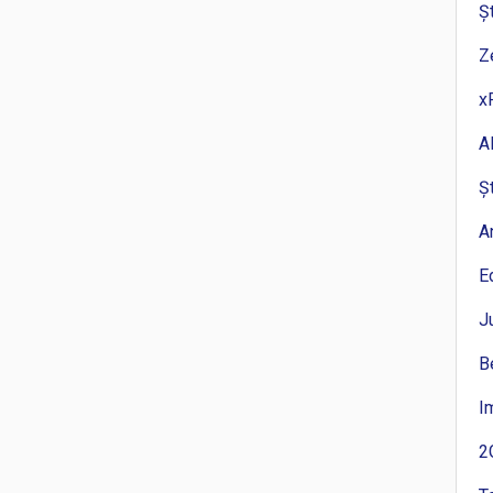
Ș
Z
x
A
Ș
A
E
J
B
I
2