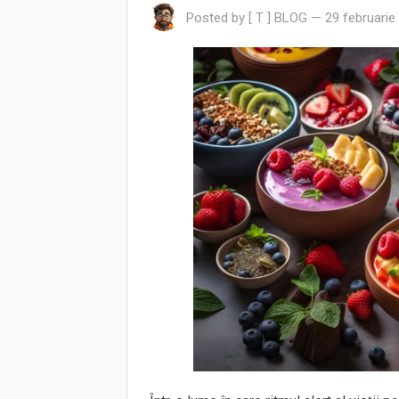
Posted by
[ T ] BLOG
—
29 februarie