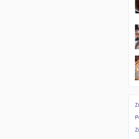
Z
P
Z