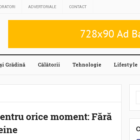
ORATORI
ADVERTORIALE
CONTACT
și Grădină
Călătorii
Tehnologie
Lifestyle
C
d
pentru orice moment: Fără
eine
C