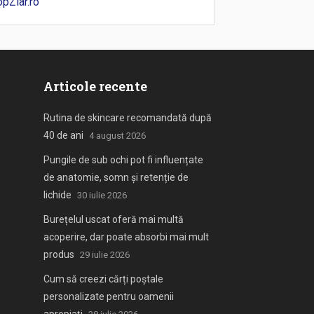
opZiar.ro
Articole recente
Rutina de skincare recomandată după
40 de ani
4 august 2026
Pungile de sub ochi pot fi influențate
de anatomie, somn și retenție de
lichide
30 iulie 2026
Burețelul uscat oferă mai multă
acoperire, dar poate absorbi mai mult
produs
29 iulie 2026
Cum să creezi cărți poștale
personalizate pentru oamenii