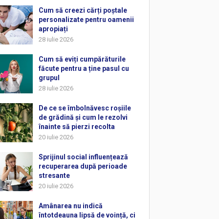
Cum să creezi cărți poștale
personalizate pentru oamenii
apropiați
28 iulie 2026
Cum să eviți cumpărăturile
făcute pentru a ține pasul cu
grupul
28 iulie 2026
De ce se îmbolnăvesc roșiile
de grădină și cum le rezolvi
înainte să pierzi recolta
20 iulie 2026
Sprijinul social influențează
recuperarea după perioade
stresante
20 iulie 2026
Amânarea nu indică
întotdeauna lipsă de voință, ci