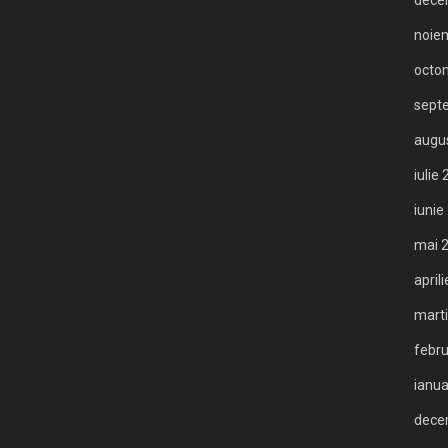
dece
noie
octo
sept
augu
iulie
iunie
mai 
april
mart
febru
ianua
dece