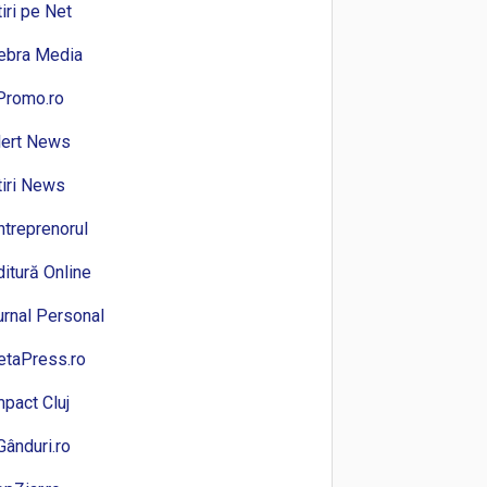
tiri pe Net
ebra Media
Promo.ro
lert News
tiri News
ntreprenorul
ditură Online
urnal Personal
etaPress.ro
mpact Cluj
Gânduri.ro