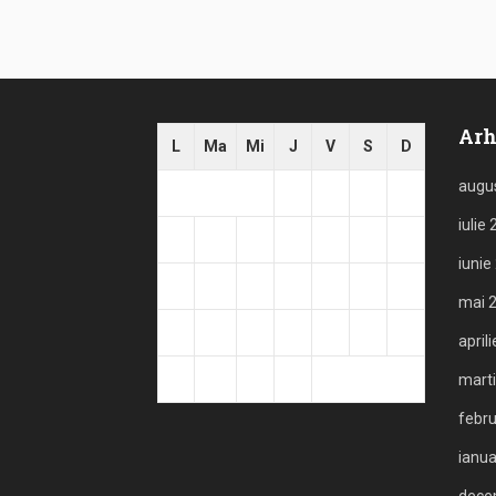
Arh
L
Ma
Mi
J
V
S
D
augu
1
2
3
4
iulie
5
6
7
8
9
10
11
iunie
12
13
14
15
16
17
18
mai 
19
20
21
22
23
24
25
april
26
27
28
29
mart
febru
ianua