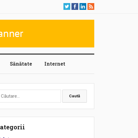
Sănătate
Internet
aută
upă:
ategorii