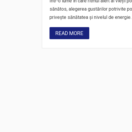
Într-o lume în care ritmul alert al vieții 
sănătos, alegerea gustărilor potrivite p
privește sănătatea și nivelul de energie
READ MORE