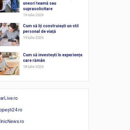
uneori teamă sau
suprasolicitare
19 iulie 2026
Cum să îți construiești un stil
personal de viață
19 iulie 2026
Cum să investești în experiențe
care rămân
18 iulie 2026
iarLive.ro
opești24.ro
ilnicNews.ro