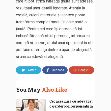
care îți pot strica întreaga ținută sunt adesea
rezultatul unor detalii ignorate. Atenția la
croială, culori, materiale și context poate
transforma complet modul în care arată o
ținută. Pentru cei care își doresc să își
îmbunătățească stilul personal, informarea
corectă și, uneori, sfatul unui specialist în stil
pot face diferența dintre o apariție obișnuită
și una cu adevărat elegantă.
Twitter
Facebook
Google+
You May
Also Like
Ce înseamnă cu adevărat
o garderobă responsabilă