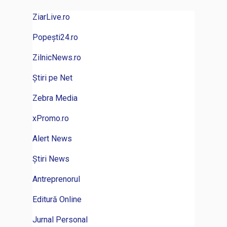
ZiarLive.ro
Popești24.ro
ZilnicNews.ro
Știri pe Net
Zebra Media
xPromo.ro
Alert News
Știri News
Antreprenorul
Editură Online
Jurnal Personal