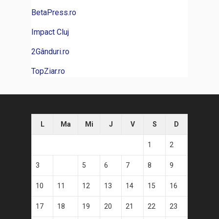
BetaPress.ro
Impact Cluj
2Gânduri.ro
TopZiar.ro
L
Ma
Mi
J
V
S
D
1
2
3
4
5
6
7
8
9
10
11
12
13
14
15
16
17
18
19
20
21
22
23