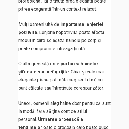
profesional, iar o ținută prea elegantă poate
părea exagerată într-un context relaxat.
Mulți oameni uită de
importanța lenjeriei
potrivite
. Lenjeria nepotrivită poate afecta
modul în care se așază hainele pe corp și
poate compromite întreaga ținută.
O altă greșeală este
purtarea hainelor
șifonate sau neîngrijite
. Chiar și cele mai
elegante piese pot arăta neglijent dacă nu
sunt călcate sau întreținute corespunzător.
Uneori, oamenii aleg haine doar pentru că sunt
la modă, fără să țină cont de stilul
personal.
Urmarea orbească a
tendințelor
este o greșeală care poate duce