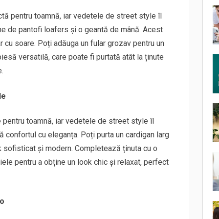
tă pentru toamnă, iar vedetele de street style îl
e de pantofi loafers și o geantă de mână. Acest
ar cu soare. Poți adăuga un fular grozav pentru un
iesă versatilă, care poate fi purtată atât la ținute
e.
le
entru toamnă, iar vedetele de street style îl
 confortul cu eleganța. Poți purta un cardigan larg
ook sofisticat și modern. Completează ținuta cu o
le pentru a obține un look chic și relaxat, perfect
zo