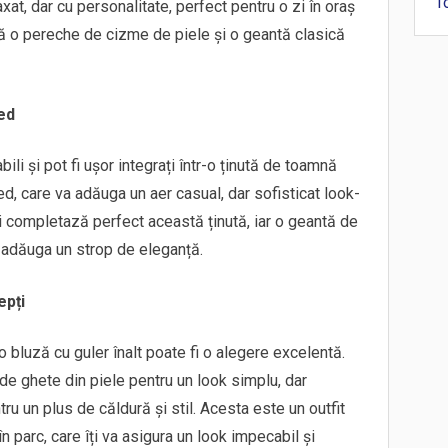
T
t, dar cu personalitate, perfect pentru o zi în oraș
ugă o pereche de cizme de piele și o geantă clasică
ed
li și pot fi ușor integrați într-o ținută de toamnă
d, care va adăuga un aer casual, dar sofisticat look-
i completază perfect această ținută, iar o geantă de
 adăuga un strop de eleganță.
epți
 bluză cu guler înalt poate fi o alegere excelentă.
de ghete din piele pentru un look simplu, dar
ru un plus de căldură și stil. Acesta este un outfit
în parc, care îți va asigura un look impecabil și