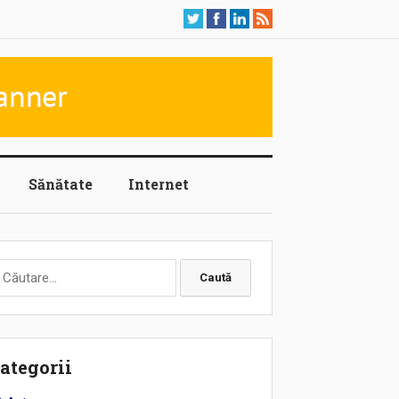
Sănătate
Internet
aută
upă:
ategorii