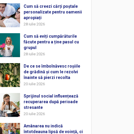
Cum să creezi cărți poștale
personalizate pentru oamenii
apropiați
28 iulie 2026
Cum să eviți cumpărăturile
făcute pentru a ține pasul cu
grupul
28 iulie 2026
De ce se îmbolnăvesc roșiile
de grădină și cum le rezolvi
înainte să pierzi recolta
20 iulie 2026
Sprijinul social influențează
recuperarea după perioade
stresante
20 iulie 2026
Amânarea nu indică
întotdeauna lipsă de voință, ci