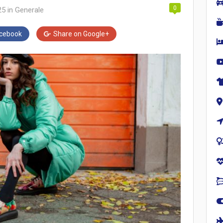
0
25
in
Generale
cebook
Share on
Google+