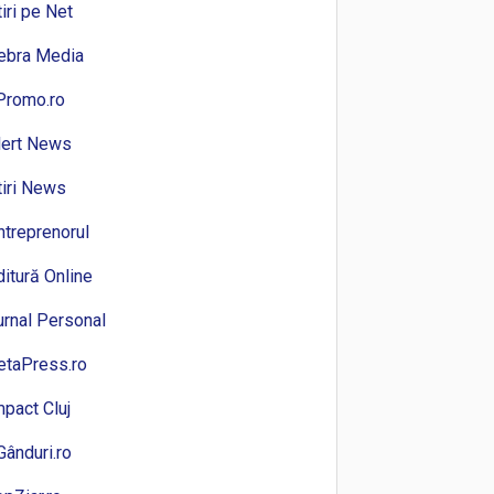
tiri pe Net
ebra Media
Promo.ro
lert News
tiri News
ntreprenorul
ditură Online
urnal Personal
etaPress.ro
mpact Cluj
Gânduri.ro