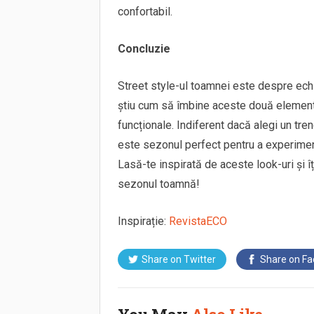
confortabil.
Concluzie
Street style-ul toamnei este despre echi
știu cum să îmbine aceste două elemente 
funcționale. Indiferent dacă alegi un tre
este sezonul perfect pentru a experimen
Lasă-te inspirată de aceste look-uri și î
sezonul toamnă!
Inspirație:
RevistaECO
Share on
Twitter
Share on
Fa