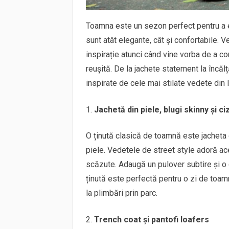
Toamna este un sezon perfect pentru a ex
sunt atât elegante, cât și confortabile. 
inspirație atunci când vine vorba de a 
reușită. De la jachete statement la încăl
inspirate de cele mai stilate vedete din
Jachetă din piele, blugi skinny și c
O ținută clasică de toamnă este jacheta 
piele. Vedetele de street style adoră ac
scăzute. Adaugă un pulover subtire și o
ținută este perfectă pentru o zi de toamn
la plimbări prin parc.
Trench coat și pantofi loafers