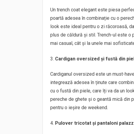
Un trench coat elegant este piesa perfec
poartă adesea în combinație cu o perech
look este ideal pentru o zi răcoroasă, d
plus de căldură și stil. Trench-ul este o p
mai casual, cât și la unele mai sofisticat
Cardigan oversized și fustă din pie
Cardiganul oversized este un must-have p
integrează adesea în ținute care combină
cu o fustă din piele, care îți va da un l
pereche de ghete și o geantă mică din pie
pentru o ieșire de weekend.
Pulover tricotat și pantaloni palaz