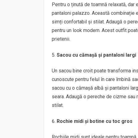
Pentru o ținută de toamnă relaxată, dar e
pantaloni palazzo. Această combinație es
simți confortabil și stilat. Adaugă o pe
pentru un look modern. Acest outfit poate 
prietenii.
Sacou cu cămașă și pantaloni largi
Un sacou bine croit poate transforma inst
cunoscute pentru felul în care îmbină sa
sacou cu o cămașă albă și pantaloni largi 
seara. Adaugă o pereche de cizme sau mo
stilat.
Rochie midi și botine cu toc gros
Rochiile midi sunt ideale pentru toamnă,