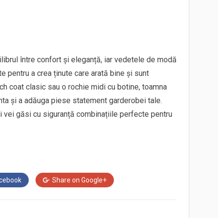
librul între confort și eleganță, iar vedetele de modă
pentru a crea ținute care arată bine și sunt
nch coat clasic sau o rochie midi cu botine, toamna
ta și a adăuga piese statement garderobei tale.
ți vei găsi cu siguranță combinațiile perfecte pentru
cebook
Share on
Google+