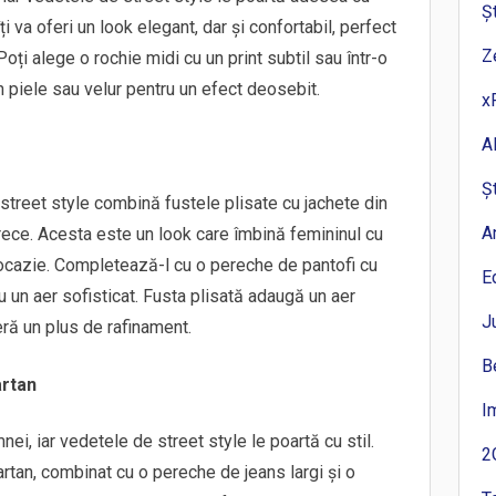
Ș
 va oferi un look elegant, dar și confortabil, perfect
Z
ți alege o rochie midi cu un print subtil sau într-o
n piele sau velur pentru un efect deosebit.
x
A
Ș
street style combină fustele plisate cu jachete din
A
rece. Acesta este un look care îmbină femininul cu
e ocazie. Completează-l cu o pereche de pantofi cu
E
u un aer sofisticat. Fusta plisată adaugă un aer
J
eră un plus de rafinament.
B
artan
I
nei, iar vedetele de street style le poartă cu stil.
2
rtan, combinat cu o pereche de jeans largi și o