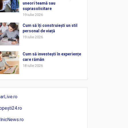
uneori teamă sau
suprasolicitare
19 iulie 2026
Cum să îți construiești un stil
personal de viață
19 iulie 2026
Cum să investești în experiențe
care rămân
18 iulie 2026
iarLive.ro
opești24.ro
ilnicNews.ro