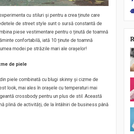
perimenta cu stiluri și pentru a crea ținute care
Vedetele de street style sunt o sursă constantă de
combina piese vestimentare pentru o ținută de toamnă
R
țăminte confortabilă, iată 10 ținute de toamnă
 lumea modei pe străzile mari ale orașelor!
izme de piele
din piele combinată cu blugi skinny și cizme de
est look, mai ales în orașele cu temperaturi mai
 geantă crossbody pentru un plus de stil. Această
ă plină de activități, de la întâlniri de business până