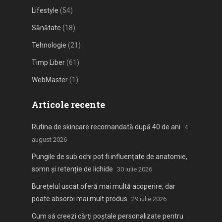
Lifestyle
(54)
Sănătate
(18)
Tehnologie
(21)
Timp Liber
(61)
WebMaster
(1)
Articole recente
Rutina de skincare recomandată după 40 de ani
4
august 2026
Pungile de sub ochi pot fi influențate de anatomie,
somn și retenție de lichide
30 iulie 2026
Burețelul uscat oferă mai multă acoperire, dar
poate absorbi mai mult produs
29 iulie 2026
Cum să creezi cărți poștale personalizate pentru