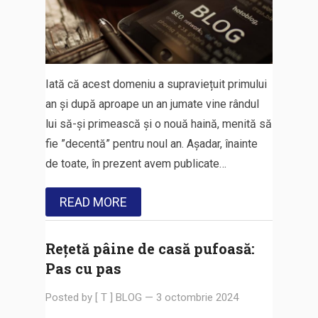
Iată că acest domeniu a supraviețuit primului
an și după aproape un an jumate vine rândul
lui să-și primească și o nouă haină, menită să
fie ”decentă” pentru noul an. Așadar, înainte
de toate, în prezent avem publicate…
READ MORE
Rețetă pâine de casă pufoasă:
Pas cu pas
Posted by
[ T ] BLOG
—
3 octombrie 2024