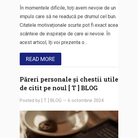
În momentele dificile, toți avem nevoie de un
impuls care să ne readucă pe drumul cel bun.
Citatele motivaționale scurte pot fi exact acea
scânteie de inspirație de care ai nevoie. În
acest articol, îți voi prezenta o…
READ MORE
Păreri personale și chestii utile
de citit pe noul [ T ] BLOG
Posted by
[ T ] BLOG
—
6 octombrie 2024