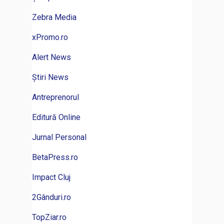
Zebra Media
xPromo.ro
Alert News
Știri News
Antreprenorul
Editură Online
Jurnal Personal
BetaPress.ro
Impact Cluj
2Gânduri.ro
TopZiar.ro