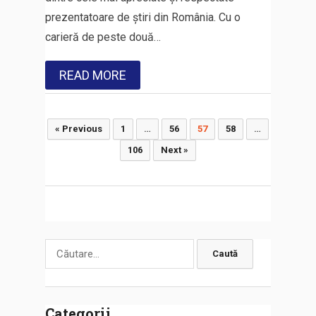
prezentatoare de știri din România. Cu o
carieră de peste două…
READ MORE
Paginație
« Previous
1
…
56
57
58
…
articole
106
Next »
Caută
după:
Categorii