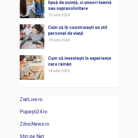
lipsă de voință, ci uneori teamă
sau suprasolicitare
19 iulie 2026
Cum să îți construiești un stil
personal de viață
19 iulie 2026
Cum să investești în experiențe
care rămân
18 iulie 2026
ZiarLive.ro
Popești24.ro
ZilnicNews.ro
Știri pe Net