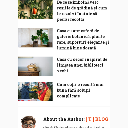
De ce se îmbolnăvesc
roșiile de grădină și cum
le rezolvi înainte să
pierzi recolta
Casa cu atmosferă de
galerie botanică: plante
rare, suporturi elegante și
lumină bine dozată
Casa cu decor inspirat de
liniștea unei biblioteci
vechi
Cum obții o recoltă mai
bună fără soluții
complicate
About the Author:
[ T ] BLOG
din 6 Octombrie site-ul a luat o