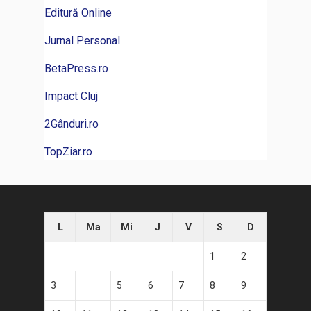
Editură Online
Jurnal Personal
BetaPress.ro
Impact Cluj
2Gânduri.ro
TopZiar.ro
L
Ma
Mi
J
V
S
D
1
2
3
4
5
6
7
8
9