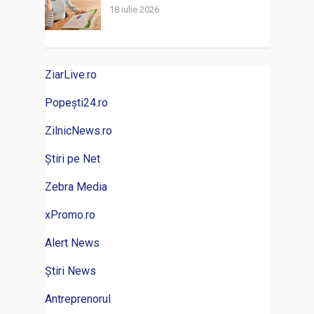
18 iulie 2026
ZiarLive.ro
Popești24.ro
ZilnicNews.ro
Știri pe Net
Zebra Media
xPromo.ro
Alert News
Știri News
Antreprenorul