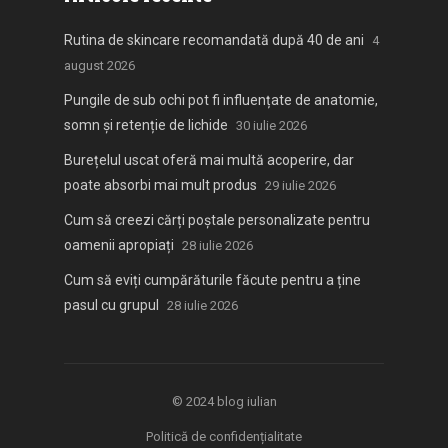
Rutina de skincare recomandată după 40 de ani
4
august 2026
Pungile de sub ochi pot fi influențate de anatomie,
somn și retenție de lichide
30 iulie 2026
Burețelul uscat oferă mai multă acoperire, dar
poate absorbi mai mult produs
29 iulie 2026
Cum să creezi cărți poștale personalizate pentru
oamenii apropiați
28 iulie 2026
Cum să eviți cumpărăturile făcute pentru a ține
pasul cu grupul
28 iulie 2026
© 2024
blog iulian
Politică de confidențialitate