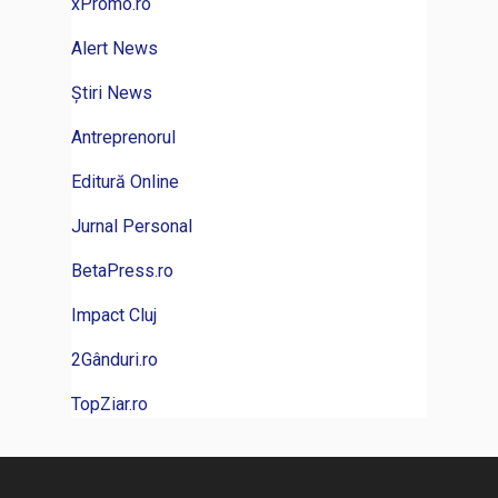
xPromo.ro
Alert News
Știri News
Antreprenorul
Editură Online
Jurnal Personal
BetaPress.ro
Impact Cluj
2Gânduri.ro
TopZiar.ro