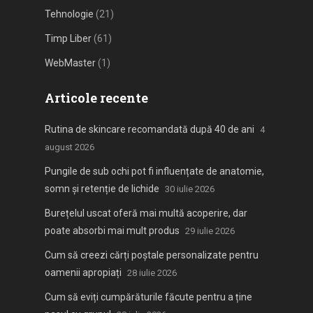
Tehnologie
(21)
Timp Liber
(61)
WebMaster
(1)
Articole recente
Rutina de skincare recomandată după 40 de ani
4
august 2026
Pungile de sub ochi pot fi influențate de anatomie,
somn și retenție de lichide
30 iulie 2026
Burețelul uscat oferă mai multă acoperire, dar
poate absorbi mai mult produs
29 iulie 2026
Cum să creezi cărți poștale personalizate pentru
oamenii apropiați
28 iulie 2026
Cum să eviți cumpărăturile făcute pentru a ține