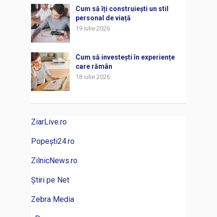
Cum să îți construiești un stil
personal de viață
19 iulie 2026
Cum să investești în experiențe
care rămân
18 iulie 2026
ZiarLive.ro
Popești24.ro
ZilnicNews.ro
Știri pe Net
Zebra Media