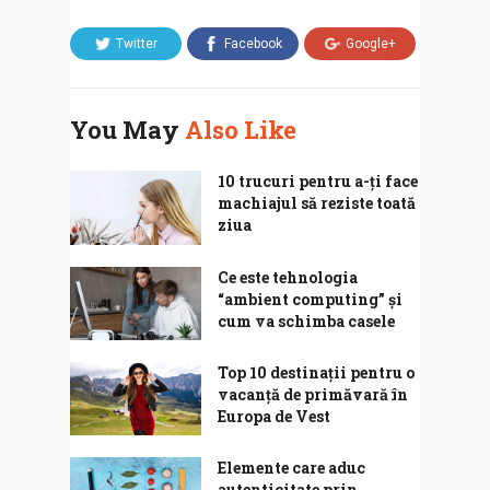
Twitter
Facebook
Google+
You May
Also Like
10 trucuri pentru a-ți face
machiajul să reziste toată
ziua
Ce este tehnologia
“ambient computing” și
cum va schimba casele
Top 10 destinații pentru o
vacanță de primăvară în
Europa de Vest
Elemente care aduc
autenticitate prin