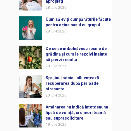
apropiați
28 iulie 2026
Cum să eviți cumpărăturile făcute
pentru a ține pasul cu grupul
28 iulie 2026
De ce se îmbolnăvesc roșiile de
grădină și cum le rezolvi înainte
să pierzi recolta
20 iulie 2026
Sprijinul social influențează
recuperarea după perioade
stresante
20 iulie 2026
Amânarea nu indică întotdeauna
lipsă de voință, ci uneori teamă
sau suprasolicitare
19 iulie 2026