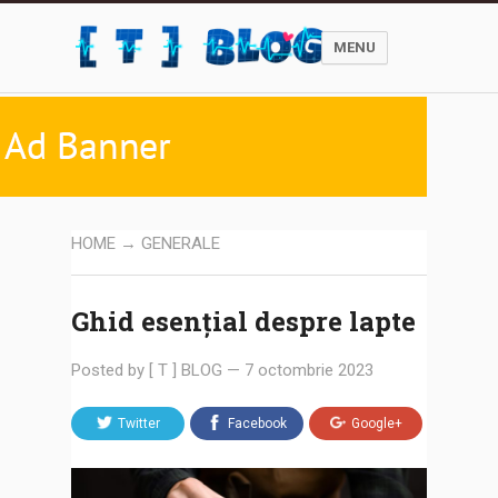
MENU
HOME
→
GENERALE
Ghid esențial despre lapte
Posted by
[ T ] BLOG
—
7 octombrie 2023
Twitter
Facebook
Google+