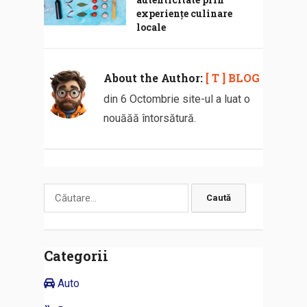
experiențe culinare
locale
About the Author:
[ T ] BLOG
din 6 Octombrie site-ul a luat o
nouăăă întorsătură.
Caută
după:
Categorii
Auto