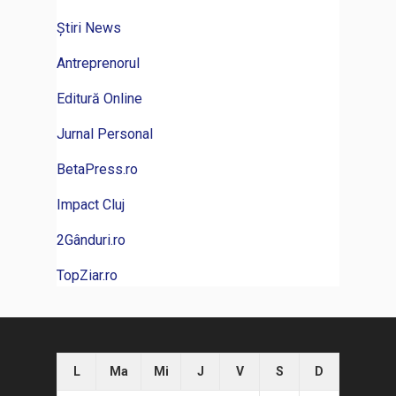
Știri News
Antreprenorul
Editură Online
Jurnal Personal
BetaPress.ro
Impact Cluj
2Gânduri.ro
TopZiar.ro
L
Ma
Mi
J
V
S
D