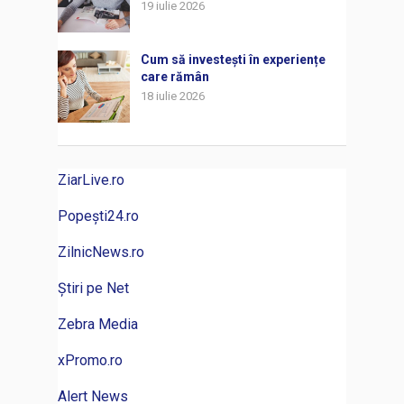
19 iulie 2026
Cum să investești în experiențe
care rămân
18 iulie 2026
ZiarLive.ro
Popești24.ro
ZilnicNews.ro
Știri pe Net
Zebra Media
xPromo.ro
Alert News