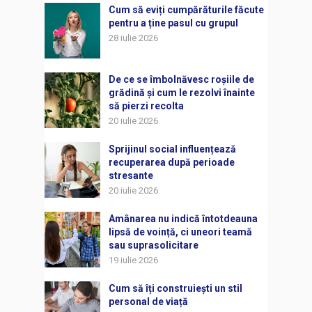
Cum să eviți cumpărăturile făcute
pentru a ține pasul cu grupul
28 iulie 2026
De ce se îmbolnăvesc roșiile de
grădină și cum le rezolvi înainte
să pierzi recolta
20 iulie 2026
Sprijinul social influențează
recuperarea după perioade
stresante
20 iulie 2026
Amânarea nu indică întotdeauna
lipsă de voință, ci uneori teamă
sau suprasolicitare
19 iulie 2026
Cum să îți construiești un stil
personal de viață