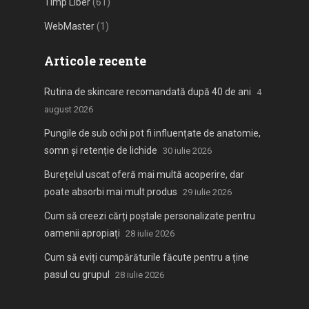
Timp Liber
(61)
WebMaster
(1)
Articole recente
Rutina de skincare recomandată după 40 de ani
4
august 2026
Pungile de sub ochi pot fi influențate de anatomie,
somn și retenție de lichide
30 iulie 2026
Burețelul uscat oferă mai multă acoperire, dar
poate absorbi mai mult produs
29 iulie 2026
Cum să creezi cărți poștale personalizate pentru
oamenii apropiați
28 iulie 2026
Cum să eviți cumpărăturile făcute pentru a ține
pasul cu grupul
28 iulie 2026