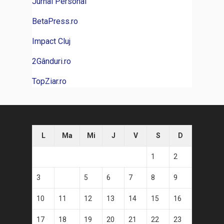
Jurnal Personal
BetaPress.ro
Impact Cluj
2Gânduri.ro
TopZiar.ro
L
Ma
Mi
J
V
S
D
1
2
3
4
5
6
7
8
9
10
11
12
13
14
15
16
17
18
19
20
21
22
23