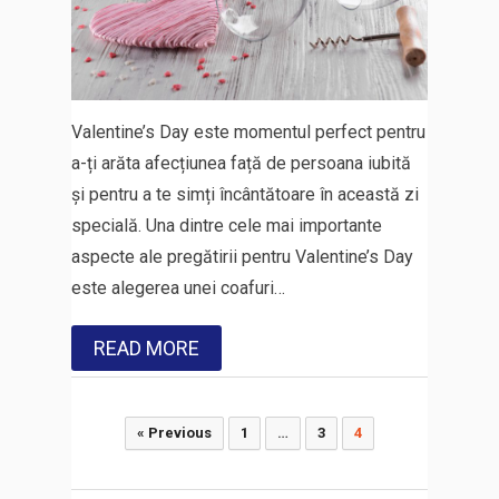
Valentine’s Day este momentul perfect pentru
a-ți arăta afecțiunea față de persoana iubită
și pentru a te simți încântătoare în această zi
specială. Una dintre cele mai importante
aspecte ale pregătirii pentru Valentine’s Day
este alegerea unei coafuri…
READ MORE
Paginație
« Previous
1
…
3
4
articole