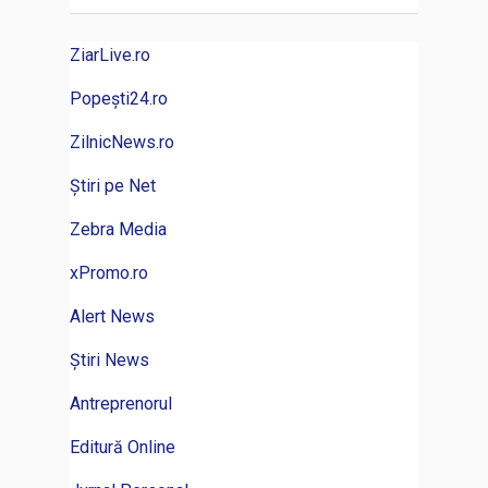
ZiarLive.ro
Popești24.ro
ZilnicNews.ro
Știri pe Net
Zebra Media
xPromo.ro
Alert News
Știri News
Antreprenorul
Editură Online