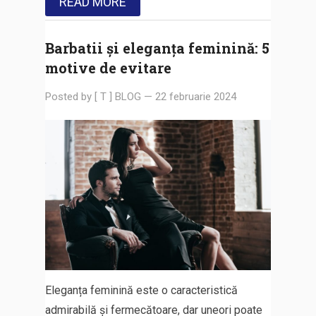
READ MORE
Barbatii și eleganța feminină: 5
motive de evitare
Posted by
[ T ] BLOG
—
22 februarie 2024
Eleganța feminină este o caracteristică
admirabilă și fermecătoare, dar uneori poate