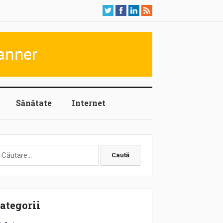
Sănătate
Internet
aută
upă:
ategorii