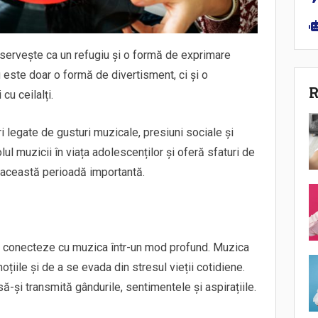
 servește ca un refugiu și o formă de exprimare
 este doar o formă de divertisment, ci și o
R
cu ceilalți.
i legate de gusturi muzicale, presiuni sociale și
ul muzicii în viața adolescenților și oferă sfaturi de
n această perioadă importantă.
e conecteze cu muzica într-un mod profund. Muzica
țiile și de a se evada din stresul vieții cotidiene.
t să-și transmită gândurile, sentimentele și aspirațiile.