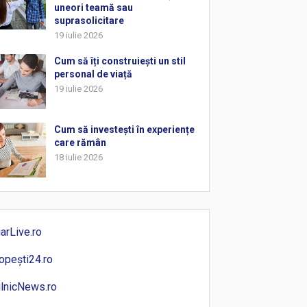
uneori teamă sau
suprasolicitare
19 iulie 2026
Cum să îți construiești un stil
personal de viață
19 iulie 2026
Cum să investești în experiențe
care rămân
18 iulie 2026
iarLive.ro
opești24.ro
ilnicNews.ro