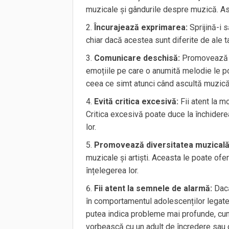
muzicale și gândurile despre muzică. Asc
Încurajează exprimarea:
Sprijină-i s
chiar dacă acestea sunt diferite de ale ta
Comunicare deschisă:
Promovează o
emoțiile pe care o anumită melodie le po
ceea ce simt atunci când ascultă muzică
Evită critica excesivă:
Fii atent la m
Critica excesivă poate duce la închidere
lor.
Promovează diversitatea muzicală
muzicale și artiști. Aceasta le poate of
înțelegerea lor.
Fii atent la semnele de alarmă:
Dacă
în comportamentul adolescenților legate 
putea indica probleme mai profunde, cum 
vorbească cu un adult de încredere sau 