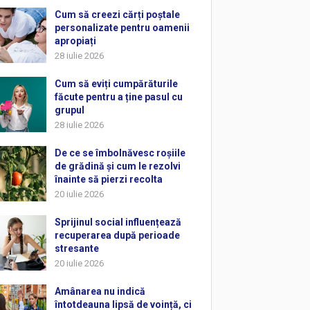
Cum să creezi cărți poștale
personalizate pentru oamenii
apropiați
28 iulie 2026
Cum să eviți cumpărăturile
făcute pentru a ține pasul cu
grupul
28 iulie 2026
De ce se îmbolnăvesc roșiile
de grădină și cum le rezolvi
înainte să pierzi recolta
20 iulie 2026
Sprijinul social influențează
recuperarea după perioade
stresante
20 iulie 2026
Amânarea nu indică
întotdeauna lipsă de voință, ci