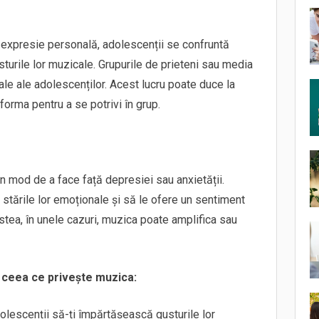
 expresie personală, adolescenții se confruntă
turile lor muzicale. Grupurile de prieteni sau media
ale ale adolescenților. Acest lucru poate duce la
forma pentru a se potrivi în grup.
n mod de a face față depresiei sau anxietății.
stările lor emoționale și să le ofere un sentiment
stea, în unele cazuri, muzica poate amplifica sau
n ceea ce privește muzica:
olescenții să-ți împărtășească gusturile lor