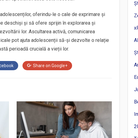
Ș
 adolescenților, oferindu-le o cale de exprimare și
Z
e deschiși și să ofere sprijin în explorarea și
x
ezvoltării lor. Ascultarea activă, comunicarea
cale pot ajuta adolescenții să-și dezvolte o relație
A
ă perioadă crucială a vieții lor.
Ș
A
cebook
Share on
Google+
E
J
B
I
2