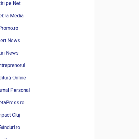
tiri pe Net
ebra Media
Promo.ro
lert News
tiri News
ntreprenorul
ditură Online
urnal Personal
etaPress.ro
mpact Cluj
Gânduri.ro