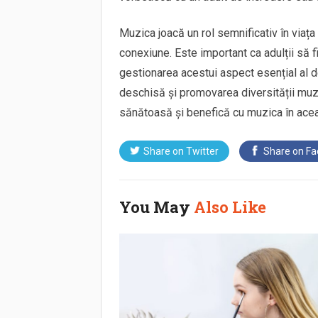
Muzica joacă un rol semnificativ în viața
conexiune. Este important ca adulții să fi
gestionarea acestui aspect esențial al d
deschisă și promovarea diversității muzi
sănătoasă și benefică cu muzica în aceast
Share on
Twitter
Share on
Fa
You May
Also Like