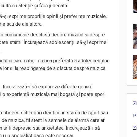
ultă cu atenție și fără judecată.
ă-și exprime propriile opinii și preferințe muzicale,
le sau de ale altora.
 comunicare deschisă despre muzică și despre
ate stârni. Încurajează adolescenții să-și exprime
.
odul în care critici muzica preferată a adolescenților.
a lor și la respingerea de a discuta despre muzica
:
Încurajează-i să exploreze diferite genuri
eri o experiență muzicală mai bogată și poate spori
Z
 observi schimbări drastice în starea de spirit sau
P
de muzică, fii atent la semnele de alarmă care ar
ar fi depresia sau anxietatea. Încurajează-i să
Z
cu un specialist dacă este necesar.