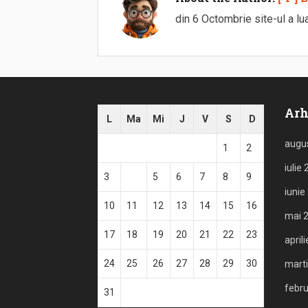
din 6 Octombrie site-ul a lu
Arh
L
Ma
Mi
J
V
S
D
augu
1
2
iulie
3
4
5
6
7
8
9
iunie
10
11
12
13
14
15
16
mai 
17
18
19
20
21
22
23
april
24
25
26
27
28
29
30
mart
febru
31