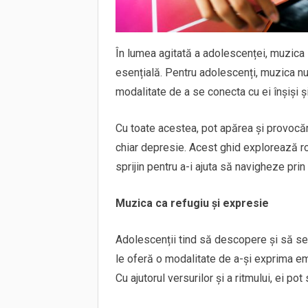
În lumea agitată a adolescenței, muzica
esențială. Pentru adolescenți, muzica nu
modalitate de a se conecta cu ei înșiși și 
Cu toate acestea, pot apărea și provocăr
chiar depresie. Acest ghid explorează rol
sprijin pentru a-i ajuta să navigheze pri
Muzica ca refugiu și expresie
Adolescenții tind să descopere și să s
le oferă o modalitate de a-și exprima emo
Cu ajutorul versurilor și a ritmului, ei po