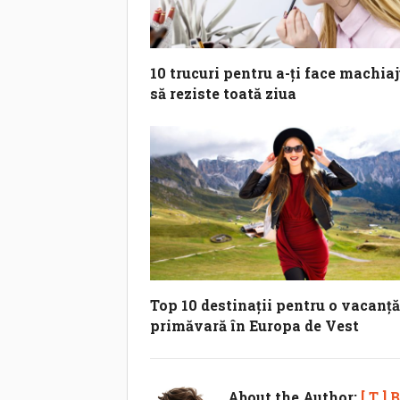
10 trucuri pentru a-ți face machiaj
să reziste toată ziua
Top 10 destinații pentru o vacanță
primăvară în Europa de Vest
About the Author:
[ T ]